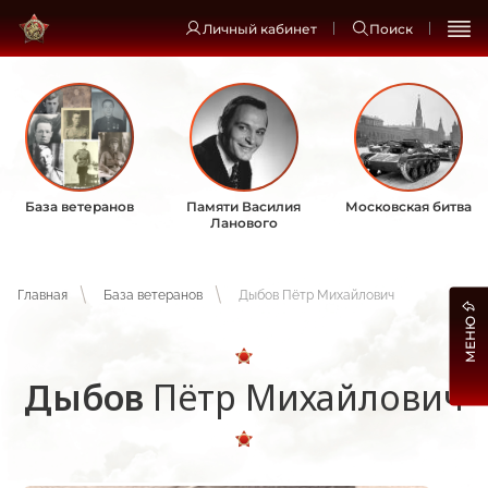
Личный кабинет
Поиск
База ветеранов
Памяти Василия
Московская битва
Ланового
Главная
База ветеранов
Дыбов Пётр Михайлович
МЕНЮ
Дыбов
Пётр Михайлович