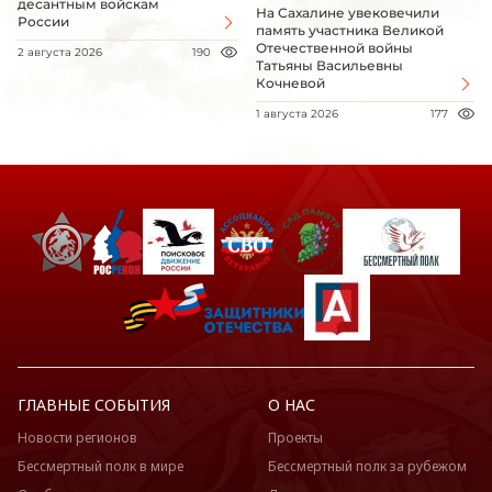
десантным войскам
На Сахалине увековечили
России
память участника Великой
Отечественной войны
2 августа 2026
190
Татьяны Васильевны
Кочневой
1 августа 2026
177
ГЛАВНЫЕ СОБЫТИЯ
О НАС
Новости регионов
Проекты
Бессмертный полк в мире
Бессмертный полк за рубежом