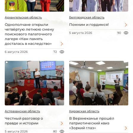
Архангельская область
Белгородская область
Однополчане открыли
Помним и гордимся!
четвёртую летнюю смену
5 августа 2026
90
поискового палаточного
лагеря «Нам память
досталась в наследство»
6 августа 2026
72
Астраханская область
Кировская область
Честный разговор о
В Верхнекамье прошёл
правде и истории
патриотический квиз
«Зоркий глаз»
5 августа 2026
80