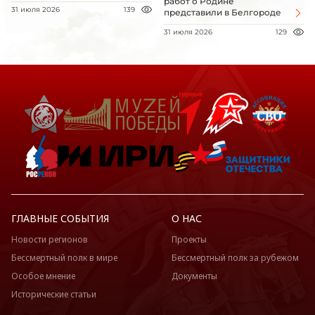
работ о Родине
31 июля 2026
139
представили в Белгороде
31 июля 2026
129
ГЛАВНЫЕ СОБЫТИЯ
О НАС
Новости регионов
Проекты
Бессмертный полк в мире
Бессмертный полк за рубежом
Особое мнение
Документы
Исторические статьи