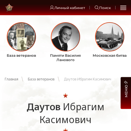
Личный кабинет
Поиск
База ветеранов
Памяти Василия
Московская битва
Ланового
Главная
База ветеранов
Даутов Ибрагим Касимович
МЕНЮ
Даутов
Ибрагим
Касимович