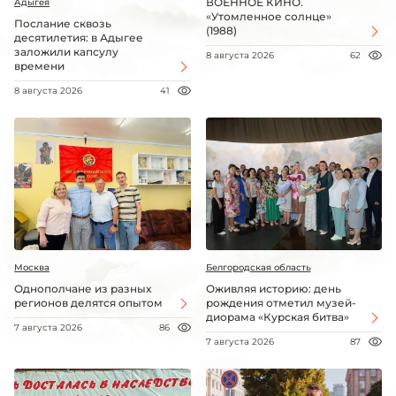
ВОЕННОЕ КИНО.
Адыгея
«Утомленное солнце»
Послание сквозь
(1988)
десятилетия: в Адыгее
заложили капсулу
8 августа 2026
62
времени
8 августа 2026
41
Москва
Белгородская область
Однополчане из разных
Оживляя историю: день
регионов делятся опытом
рождения отметил музей-
диорама «Курская битва»
7 августа 2026
86
7 августа 2026
87