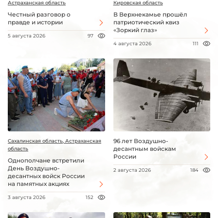
Астраханская область
Кировская область
Честный разговор о
В Верхнекамье прошёл
правде и истории
патриотический квиз
«Зоркий глаз»
5 августа 2026
97
4 августа 2026
111
96 лет Воздушно-
Сахалинская область, Астраханская
десантным войскам
область
России
Однополчане встретили
День Воздушно-
2 августа 2026
184
десантных войск России
на памятных акциях
3 августа 2026
152