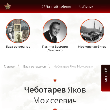
Личный кабинет
Поиск
База ветеранов
Памяти Василия
Московская битва
Ланового
Главная
База ветеранов
Чеботарев Яков Моисеевич
МЕНЮ
Чеботарев
Яков
Моисеевич