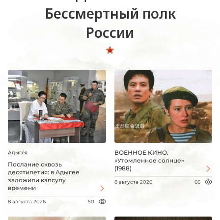
Бессмертный полк
России
ВОЕННОЕ КИНО.
Адыгея
«Утомленное солнце»
Послание сквозь
(1988)
десятилетия: в Адыгее
заложили капсулу
8 августа 2026
66
времени
8 августа 2026
50