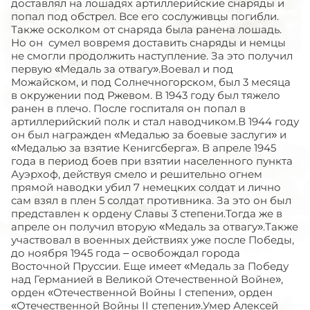
доставлял на лошадях артиллерийские снаряды и
попал под обстрел. Все его сослуживцы погибли.
Также осколком от снаряда была ранена лошадь.
Но он сумел вовремя доставить снаряды и немцы
не смогли продолжить наступление. За это получил
первую «Медаль за отвагу».Воевал и под
Можайском, и под Солнечногорском, был 3 месяца
в окружении под Ржевом. В 1943 году был тяжело
ранен в плечо. После госпиталя он попал в
артиллерийский полк и стал наводчиком.В 1944 году
он был награжден «Медалью за боевые заслуги» и
«Медалью за взятие Кенигсберга». В апреле 1945
года в период боев при взятии населенного пункта
Ауэрхоф, действуя смело и решительно огнем
прямой наводки убил 7 немецких солдат и лично
сам взял в плен 5 солдат противника. За это он был
представлен к ордену Славы 3 степени.Тогда же в
апреле он получил вторую «Медаль за отвагу».Также
участвовал в военных действиях уже после Победы,
до ноября 1945 года – освобождал города
Восточной Пруссии. Еще имеет «Медаль за Победу
над Германией в Великой Отечественной Войне»,
орден «Отечественной Войны I степени», орден
«Отечественной Войны II степени».Умер Алексей