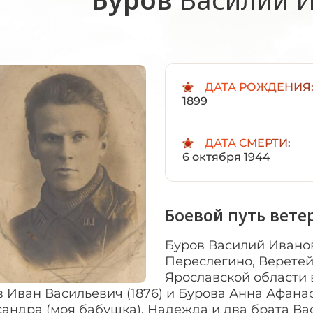
ДАТА РОЖДЕНИЯ
1899
ДАТА СМЕРТИ:
6 октября 1944
Боевой путь вете
Буров Василий Иванов
Переслегино, Веретей
Ярославской области 
 Иван Васильевич (1876) и Бурова Анна Афанась
андра (моя бабушка), Надежда и два брата Ва