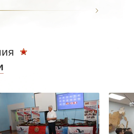
ния
и