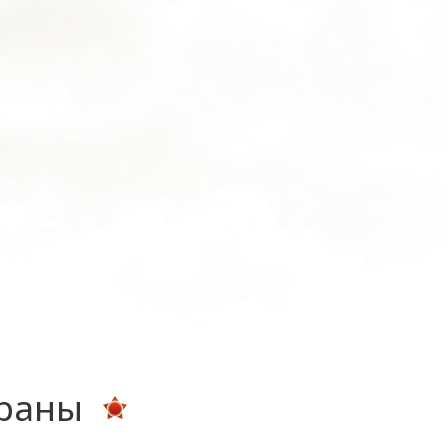
ераны