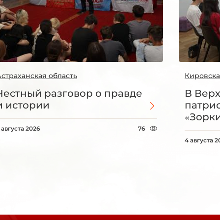
Астраханская область
Кировска
Честный разговор о правде
В Вер
и истории
патри
«Зорки
 августа 2026
76
4 августа 2