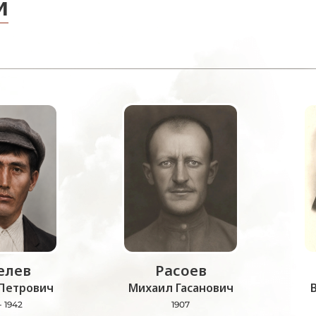
и
лев
Расоев
Петрович
Михаил Гасанович
- 1942
1907