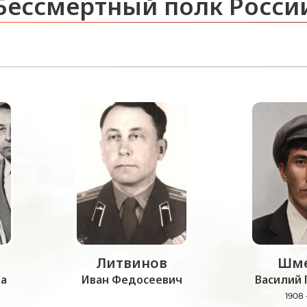
Бессмертный полк Росси
Литвинов
Шме
а
Иван Федосеевич
Василий 
1908 