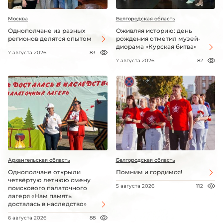
Москва
Белгородская область
Однополчане из разных
Оживляя историю: день
регионов делятся опытом
рождения отметил музей-
диорама «Курская битва»
7 августа 2026
83
7 августа 2026
82
Архангельская область
Белгородская область
Однополчане открыли
Помним и гордимся!
четвёртую летнюю смену
5 августа 2026
112
поискового палаточного
лагеря «Нам память
досталась в наследство»
6 августа 2026
88