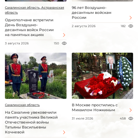
96 лет Воздушно-
Сахалинская область, Астраханская
десантным войскам
область
России
Однополчане встретили
День Воздушно-
2 августа 2026
182
десантных войск России
на памятных акциях
3 августа 2026
150
В Москве простились с
Сахалинская область
Михаилом Ножкиным
На Сахалине увековечили
память участника Великой
31 июля 2026
458
Отечественной войны
Татьяны Васильевны
Кочневой