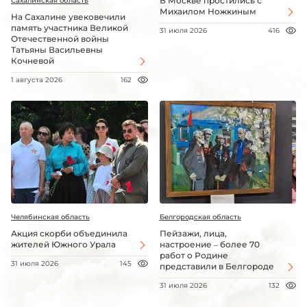
В Москве простились с
Сахалинская область
Михаилом Ножкиным
На Сахалине увековечили
память участника Великой
31 июля 2026
416
Отечественной войны
Татьяны Васильевны
Кочневой
1 августа 2026
162
Челябинская область
Белгородская область
Акция скорби объединила
Пейзажи, лица,
жителей Южного Урала
настроение – более 70
работ о Родине
31 июля 2026
145
представили в Белгороде
31 июля 2026
132