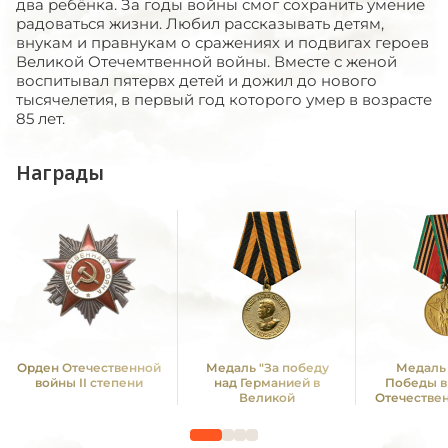
два ребёнка. За годы войны смог сохранить умение
радоваться жизни. Любил рассказывать детям,
внукам и правнукам о сражениях и подвигах героев
Великой Отечемтвенной войны. Вместе с женой
воспитывал пятервх детей и дожил до нового
тысячелетия, в первый год которого умер в возрасте
85 лет.
Награды
Орден Отечественной
Медаль "За победу
Медаль 
войны II степени
над Германией в
Победы в
Великой
Отечестве
Отечественной войне
1941—19
1941 -1945 гг."