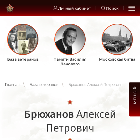
Личный кабинет
Поиск
База ветеранов
Памяти Василия
Московская битва
Ланового
Главная
База ветеранов
Брюханов Алексей Петрович
МЕНЮ
Брюханов
Алексей
Петрович