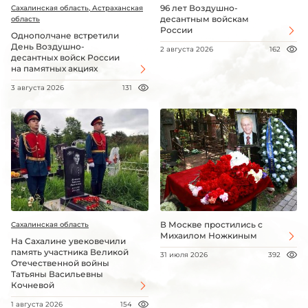
96 лет Воздушно-
Сахалинская область, Астраханская
десантным войскам
область
России
Однополчане встретили
День Воздушно-
2 августа 2026
162
десантных войск России
на памятных акциях
3 августа 2026
131
В Москве простились с
Сахалинская область
Михаилом Ножкиным
На Сахалине увековечили
память участника Великой
31 июля 2026
392
Отечественной войны
Татьяны Васильевны
Кочневой
1 августа 2026
154