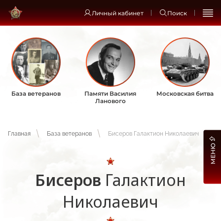
Личный кабинет
Поиск
База ветеранов
Памяти Василия
Московская битва
Ланового
Главная
База ветеранов
Бисеров Галактион Николаевич
МЕНЮ
Бисеров
Галактион
Николаевич