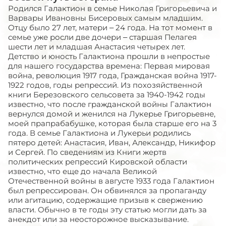
Родился Галактион в семье Николая Григорьевича и
Варвары Ивановны Бисеровых самым младшим.
Отцу было 27 лет, матери – 24 года. На тот момент в
семье уже росли две дочери – старшая Пелагея
шести лет и младшая Анастасия четырех лет.
Детство и юность Галактиона прошли в непростые
для нашего государства времена: Первая мировая
война, революция 1917 года, Гражданская война 1917-
1922 годов, годы репрессий. Из похозяйственной
книги Березовского сельсовета за 1940-1942 годы
известно, что после гражданской войны Галактион
вернулся домой и женился на Лукерье Григорьевне,
моей прапрабабушке, которая была старше его на 3
года. В семье Галактиона и Лукерьи родились
пятеро детей: Анастасия, Иван, Александр, Никифор
и Сергей. По сведениям из Книги жертв
политических репрессий Кировской области
известно, что еще до начала Великой
Отечественной войны в августе 1933 года Галактион
был репрессирован. Он обвинялся за пропаганду
или агитацию, содержащие призыв к свержению
власти. Обычно в те годы эту статью могли дать за
анекдот или за неосторожное высказывание.