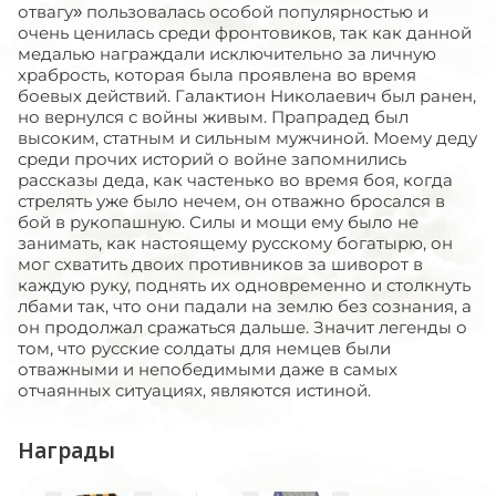
отвагу» пользовалась особой популярностью и
очень ценилась среди фронтовиков, так как данной
медалью награждали исключительно за личную
храбрость, которая была проявлена во время
боевых действий. Галактион Николаевич был ранен,
но вернулся с войны живым. Прапрадед был
высоким, статным и сильным мужчиной. Моему деду
среди прочих историй о войне запомнились
рассказы деда, как частенько во время боя, когда
стрелять уже было нечем, он отважно бросался в
бой в рукопашную. Силы и мощи ему было не
занимать, как настоящему русскому богатырю, он
мог схватить двоих противников за шиворот в
каждую руку, поднять их одновременно и столкнуть
лбами так, что они падали на землю без сознания, а
он продолжал сражаться дальше. Значит легенды о
том, что русские солдаты для немцев были
отважными и непобедимыми даже в самых
отчаянных ситуациях, являются истиной.
Награды