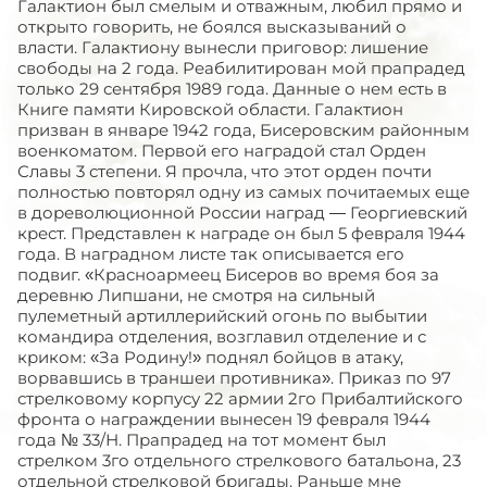
Галактион был смелым и отважным, любил прямо и
открыто говорить, не боялся высказываний о
власти. Галактиону вынесли приговор: лишение
свободы на 2 года. Реабилитирован мой прапрадед
только 29 сентября 1989 года. Данные о нем есть в
Книге памяти Кировской области. Галактион
призван в январе 1942 года, Бисеровским районным
военкоматом. Первой его наградой стал Орден
Славы 3 степени. Я прочла, что этот орден почти
полностью повторял одну из самых почитаемых еще
в дореволюционной России наград — Георгиевский
крест. Представлен к награде он был 5 февраля 1944
года. В наградном листе так описывается его
подвиг. «Красноармеец Бисеров во время боя за
деревню Липшани, не смотря на сильный
пулеметный артиллерийский огонь по выбытии
командира отделения, возглавил отделение и с
криком: «За Родину!» поднял бойцов в атаку,
ворвавшись в траншеи противника». Приказ по 97
стрелковому корпусу 22 армии 2го Прибалтийского
фронта о награждении вынесен 19 февраля 1944
года № 33/Н. Прапрадед на тот момент был
стрелком 3го отдельного стрелкового батальона, 23
отдельной стрелковой бригады. Раньше мне