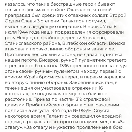
казалось, что такие бесстрашные герои бывают
только в фильмах о войне. Оказалось, что мой
прапрадед был среди этих отважных солдат. Второй
Орден Славы 3 степени Галактион получил,
выполняя следующую операцию. В ночь с 7 на 8
июля 1944 года наши подразделения форсировали
реку Нещердо в районе деревни Ковалево,
Станиславского района, Витебской области. Войска
атаковали первую линию обороны и заняли ее.
Противник вел сильный огонь, не давая подняться
нашей пехоте. Бисеров, ручной пулеметчик третьего
стрелкового батальона 1336 стрелкового полка, ведя
огонь своим ручным пулеметом на ходу, первый с
криком «Ура!» бросился вперед и первым ворвался
во вторую линию обороны. Закрепившись там, в
течение дня он участвовал в отражении 16
контратак, не подпуская немцев на близкое
расстояние. Приказ по частям 319 стрелковой
дивизии Прибалтийского фронта о награждении
подписан 5 августа 1944 года № 055/Н. Спустя
некоторое время Галактион совершил очередной
подвиг, в результате которого и получил медаль «За
отвагу». «За отвагу и мужество проявленные в бою