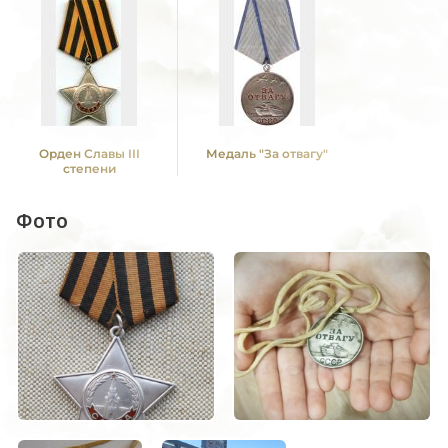
Орден Славы III
Медаль "За отвагу"
степени
Фото