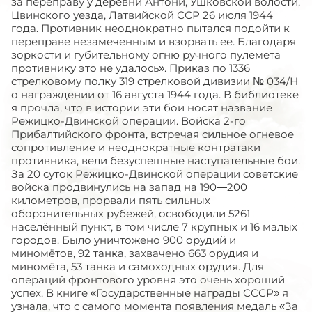
за переправу у деревни Антони, Ушковской волости,
Цвинского уезда, Латвийской ССР 26 июля 1944
года. Противник неоднократно пытался подойти к
переправе незамеченным и взорвать ее. Благодаря
зоркости и губительному огню ручного пулемета
противнику это не удалось». Приказ по 1336
стрелковому полку 319 стрелковой дивизии № 034/Н
о награждении от 16 августа 1944 года. В библиотеке
я прочла, что в истории эти бои носят название
Режицко-Двинской операции. Войска 2-го
Прибалтийского фронта, встречая сильное огневое
сопротивление и неоднократные контратаки
противника, вели безуспешные наступательные бои.
За 20 суток Режицко-Двинской операции советские
войска продвинулись на запад на 190—200
километров, прорвали пять сильных
оборонительных рубежей, освободили 5261
населённый пункт, в том числе 7 крупных и 16 малых
городов. Было уничтожено 900 орудий и
миномётов, 92 танка, захвачено 663 орудия и
миномёта, 53 танка и самоходных орудия. Для
операций фронтового уровня это очень хороший
успех. В книге «Государственные награды СССР» я
узнала, что с самого момента появления медаль «За