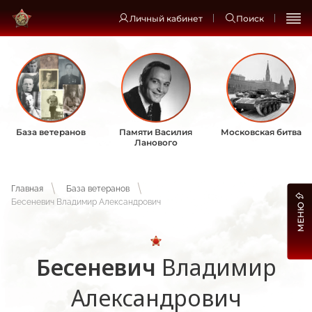
Личный кабинет
Поиск
База ветеранов
Памяти Василия
Московская битва
Ланового
Главная
База ветеранов
Бесеневич Владимир Александрович
МЕНЮ
Бесеневич
Владимир
Александрович