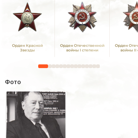
Орден Красной
Орден Отечественной
Орден Оте
Звезды
войны I степени
войны II
Фото