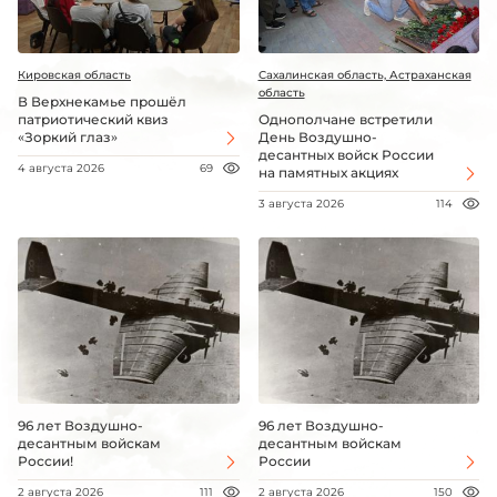
Кировская область
Сахалинская область, Астраханская
область
В Верхнекамье прошёл
патриотический квиз
Однополчане встретили
«Зоркий глаз»
День Воздушно-
десантных войск России
4 августа 2026
69
на памятных акциях
3 августа 2026
114
96 лет Воздушно-
96 лет Воздушно-
десантным войскам
десантным войскам
России!
России
2 августа 2026
111
2 августа 2026
150