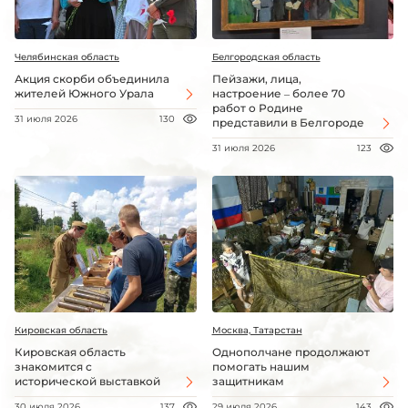
Челябинская область
Белгородская область
Акция скорби объединила
Пейзажи, лица,
жителей Южного Урала
настроение – более 70
работ о Родине
31 июля 2026
130
представили в Белгороде
31 июля 2026
123
Кировская область
Москва, Татарстан
Кировская область
Однополчане продолжают
знакомится с
помогать нашим
исторической выставкой
защитникам
30 июля 2026
137
29 июля 2026
143