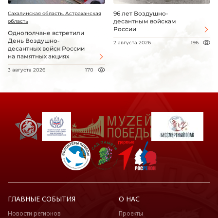
96 лет Воздушно-
Сахалинская область, Астраханская
десантным войскам
область
России
Однополчане встретили
День Воздушно-
2 августа 2026
196
десантных войск России
на памятных акциях
3 августа 2026
170
ГЛАВНЫЕ СОБЫТИЯ
О НАС
Новости регионов
Проекты