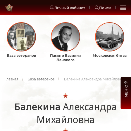
Личный кабинет
Поиск
База ветеранов
Памяти Василия
Московская битва
Ланового
Главная
База ветеранов
Балекина Александра Михайловна
МЕНЮ
Балекина
Александра
Михайловна