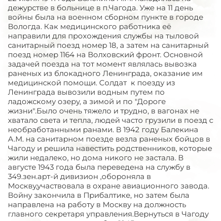
дежурстве в больнице в п.Чагода. Уже на 11 день
войны была на военном сборном пункте в городе
Вологда. Как медицинского работника её
направили для прохождения службы на тыловой
санитарный поезд номер 18, а затем на санитарный
поезд номер 1164 на Волховский фронт. Основной
задачей поезда на тот момент являлась вывозка
раненых из блокадного Ленинграда, оказание им
медицинской помощи. Солдат к поезду из
Ленинграда вывозили водным путем по
ладожскому озеру, а зимой и по "Дороге
жизни".Было очень тяжело и трудно, в вагонах не
хватало света и тепла, людей часто грузили в поезд с
необработанными ранами. В 1942 году Балекина
А.М. на санитарном поезде везла раненых бойцов в
Чагоду и решила навестить родственников, которые
жили недалеко, но дома никого не застала. В
августе 1943 года была переведена на службу в
349.зен.арт-й дивизион ,обороняла в
Москву,участвовала в охране авиационного завода.
Войну закончила в Прибалтике, но затем была
направлена на работу в Москву на должность
главного секретаря управления.Вернуться в Чагоду