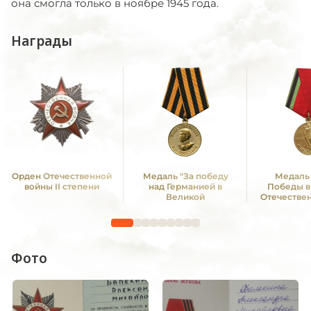
она смогла только в ноябре 1945 года.
Награды
Орден Отечественной
Медаль "За победу
Медаль 
войны II степени
над Германией в
Победы в
Великой
Отечестве
Отечественной войне
1941—19
1941 -1945 гг."
Фото