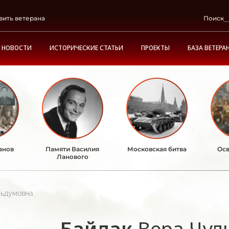
вить ветерана
Поиск
НОВОСТИ
ИСТОРИЧЕСКИЕ СТАТЬИ
ПРОЕКТЫ
БАЗА ВЕТЕРА
анов
Памяти Василия
Московская битва
Осв
Ланового
льдумовна
Байлак
Вера Чул