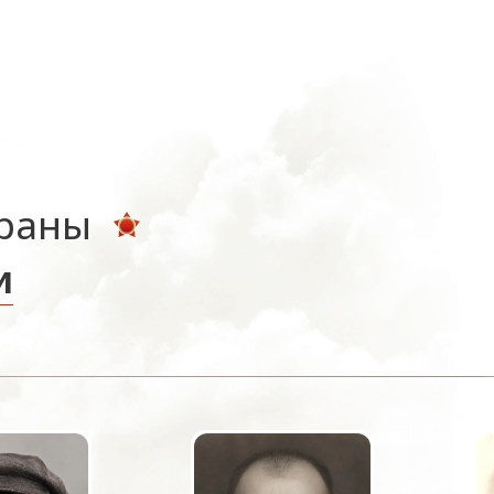
ераны
и