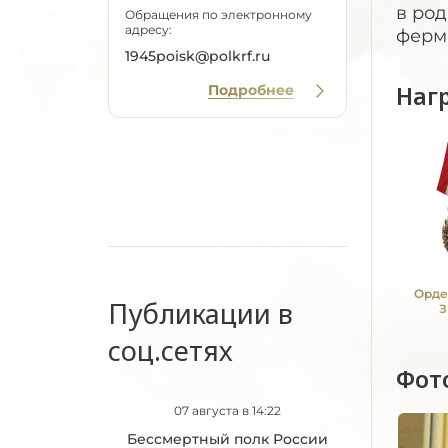
в род
Обращения по электронному
адресу:
ферме
1945poisk@polkrf.ru
Наг
Подробнее
Орде
Публикации в
З
соц.сетях
Фот
07 августа в 14:22
Бессмертный полк России