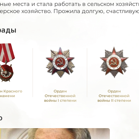
ные места и стала работать в сельском хозяйс
рское хозяйство. Прожила долгую, счастливую 
рады
н Красного
Орден
Орден
намени
Отечественной
Отечественной
войны I степени
войны II степени
о