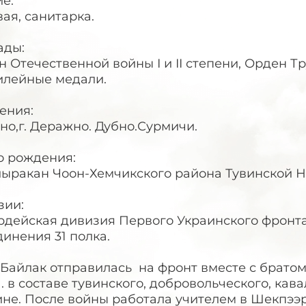
е:
ая, санитарка.
ады:
 Отечественной войны I и II степени, Орден 
илейные медали.
ения:
вно,г. Деражно. Дубно.Сурмичи.
о рождения:
айыракан Чоон-Хемчикского района Тувинской 
зии:
рдейская дивизия Первого Украинского фронта
инения 31 полка.
 Байлак отправилась на фронт вместе с брато
 . в составе тувинского, добровольческого, ка
не. После войны работала учителем в Шекпээрс