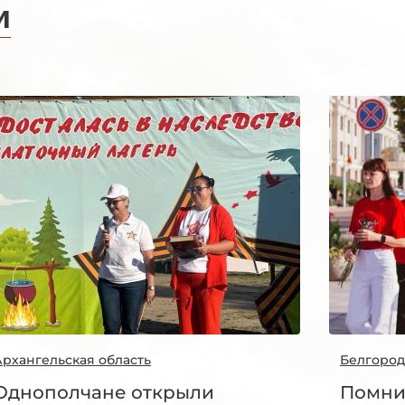
и
Архангельская область
Белгород
Однополчане открыли
Помни