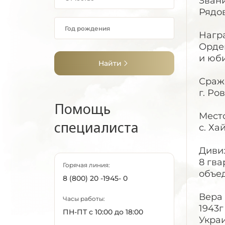
Звани
Рядов
Нагр
Орден
и юб
Найти
Сраж
г. Ро
Помощь
Мест
специалиста
с. Х
Диви
8 гва
Горячая линия:
объед
8 (800) 20 -1945- 0
Вера
Часы работы:
1943г
ПН-ПТ с 10:00 до 18:00
Украи