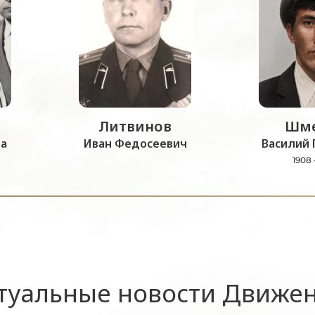
Литвинов
Шме
а
Иван Федосеевич
Василий 
1908 
туальные новости Движе