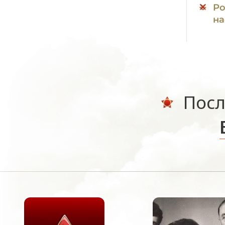
Ро
на
Посл