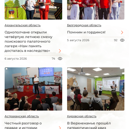
Архангельская область
Белгородская область
Однополчане открыли
Помним и гордимся!
четвёртую летнюю смену
5 августа 2026
92
поискового палаточного
лагеря «Нам память
досталась в наследство»
6 августа 2026
74
Астраханская область
Кировская область
Честный разговор о
В Верхнекамье прошёл
правде и истории
патриотический квиз