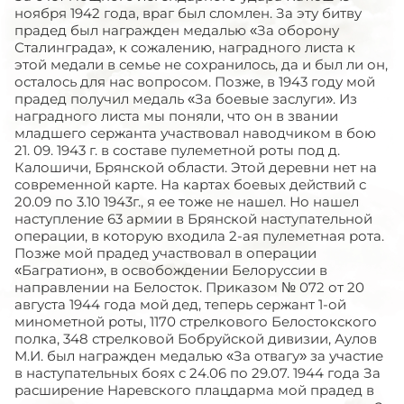
ноября 1942 года, враг был сломлен. За эту битву
прадед был награжден медалью «За оборону
Сталинграда», к сожалению, наградного листа к
этой медали в семье не сохранилось, да и был ли он,
осталось для нас вопросом. Позже, в 1943 году мой
прадед получил медаль «За боевые заслуги». Из
наградного листа мы поняли, что он в звании
младшего сержанта участвовал наводчиком в бою
21. 09. 1943 г. в составе пулеметной роты под д.
Калошичи, Брянской области. Этой деревни нет на
современной карте. На картах боевых действий с
20.09 по 3.10 1943г., я ее тоже не нашел. Но нашел
наступление 63 армии в Брянской наступательной
операции, в которую входила 2-ая пулеметная рота.
Позже мой прадед участвовал в операции
«Багратион», в освобождении Белоруссии в
направлении на Белосток. Приказом № 072 от 20
августа 1944 года мой дед, теперь сержант 1-ой
минометной роты, 1170 стрелкового Белостокского
полка, 348 стрелковой Бобруйской дивизии, Аулов
М.И. был награжден медалью «За отвагу» за участие
в наступательных боях с 24.06 по 29.07. 1944 года За
расширение Наревского плацдарма мой прадед в