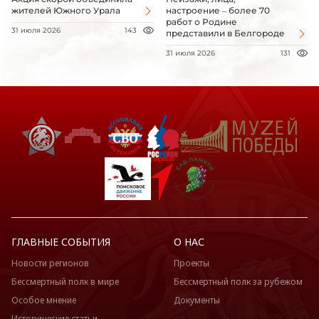
жителей Южного Урала
настроение – более 70
работ о Родине
31 июля 2026
143
представили в Белгороде
31 июля 2026
131
ГЛАВНЫЕ СОБЫТИЯ
О НАС
Новости регионов
Проекты
Бессмертный полк в мире
Бессмертный полк за рубежом
Особое мнение
Документы
Исторические статьи