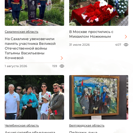
В Москве простились с
Сахалинская область
Михаилом Ножкиным
На Сахалине увековечили
память участника Великой
31 июля 2026
407
Отечественной войны
Татьяны Васильевны
Кочневой
1 августа 2026
159
Челябинская область
Белгородская область
Акция скорби объединила
Пейзажи, лица,