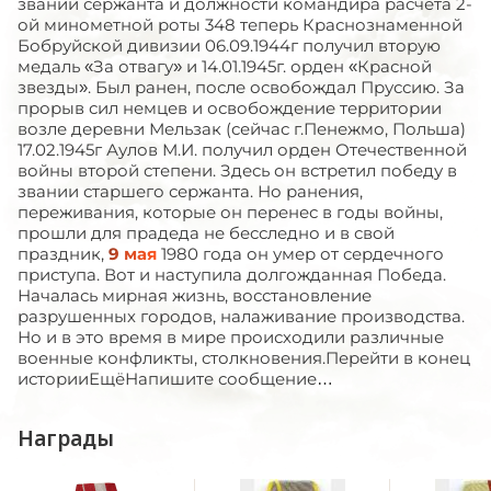
звании сержанта и должности командира расчета 2-
ой минометной роты 348 теперь Краснознаменной
Бобруйской дивизии 06.09.1944г получил вторую
медаль «За отвагу» и 14.01.1945г. орден «Красной
звезды». Был ранен, после освобождал Пруссию. За
прорыв сил немцев и освобождение территории
возле деревни Мельзак (сейчас г.Пенежмо, Польша)
17.02.1945г Аулов М.И. получил орден Отечественной
войны второй степени. Здесь он встретил победу в
звании старшего сержанта. Но ранения,
переживания, которые он перенес в годы войны,
прошли для прадеда не бесследно и в свой
праздник,
9 мая
1980 года он умер от сердечного
приступа. Вот и наступила долгожданная Победа.
Началась мирная жизнь, восстановление
разрушенных городов, налаживание производства.
Но и в это время в мире происходили различные
военные конфликты, столкновения.Перейти в конец
историиЕщёНапишите сообщение…
Награды