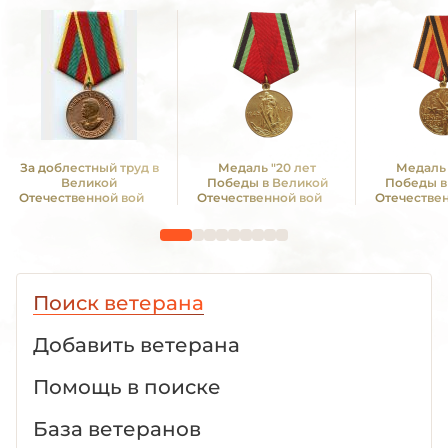
За доблестный труд в
Медаль "20 лет
Медаль 
Великой
Победы в Великой
Победы в
Отечественной войне
Отечественной войне
Отечестве
1941—1945 гг.
1941—1945 гг."
1941—19
Поиск ветерана
Добавить ветерана
Помощь в поиске
База ветеранов