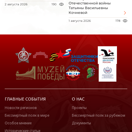
Отечественной войны
2 августа 2026
190
Татьяны Васильевны
Кочневой
1 августа 2026
178
ГЛАВНЫЕ СОБЫТИЯ
О НАС
Новости регионов
Проекты
Бессмертный полк в мире
Бессмертный полк за рубежом
Особое мнение
Документы
Исторические статьи