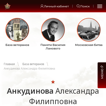
Личный кабинет
Поиск
База ветеранов
Памяти Василия
Московская битва
Ланового
Главная
База ветеранов
Анкудинова Александра Филипповна
МЕНЮ
Анкудинова
Александра
Филипповна