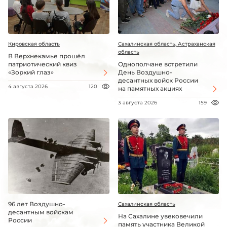
Кировская область
Сахалинская область, Астраханская
область
В Верхнекамье прошёл
патриотический квиз
Однополчане встретили
«Зоркий глаз»
День Воздушно-
десантных войск России
4 августа 2026
120
на памятных акциях
3 августа 2026
159
96 лет Воздушно-
Сахалинская область
десантным войскам
На Сахалине увековечили
России
память участника Великой