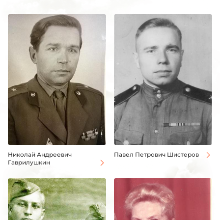
Николай Андреевич
Павел Петрович Шистеров
Гаврилушкин