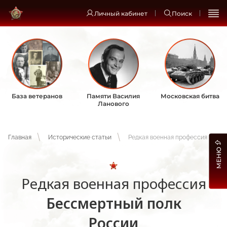
Личный кабинет
Поиск
База ветеранов
Памяти Василия
Московская битва
Ланового
Главная
Исторические статьи
Редкая военная профессия
МЕНЮ
Редкая военная профессия
Бессмертный полк
России