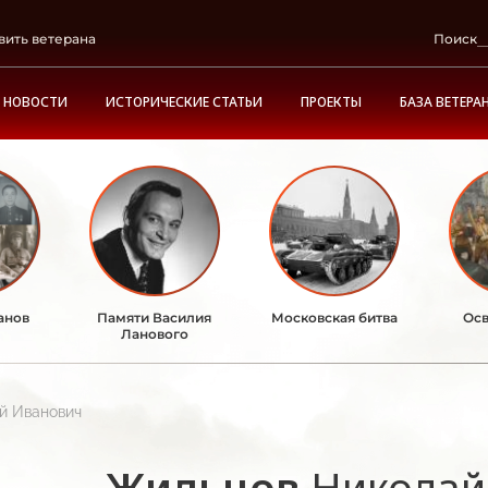
вить ветерана
Поиск
НОВОСТИ
ИСТОРИЧЕСКИЕ СТАТЬИ
ПРОЕКТЫ
БАЗА ВЕТЕРА
анов
Памяти Василия
Московская битва
Осв
Ланового
й Иванович
Жильцов
Николай