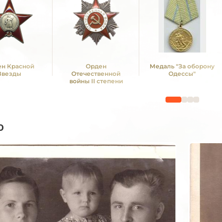
н Красной
Орден
Медаль "За оборону
Звезды
Отечественной
Одессы"
войны II степени
о