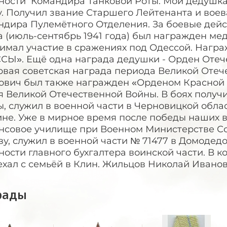
ности Командира Танковой Роты. Мой дедушк
. Получил звание Старшего Лейтенанта и воев
ндира Пулемётного Отделения. За боевые дей
а (июль-сентябрь 1941 года) был награжден 
имал участие в сражениях под Одессой. Наг
СЫ». Ещё одна награда дедушки - Орден Отече
рвая советская награда периода Великой Отеч
ович был также награжден «Орденом Красной З
 Великой Отечественной Войны. В боях получи
, служил в военной части в Черновицкой облас
не. Уже в мирное время после победы наших в
нсовое училище при Военном Министерстве Со
у, служил в военной части № 71477 в Домодед
ости главного бухгалтера воинской части. В к
хал с семьёй в Клин. Жильцов Николай Иванови
рады