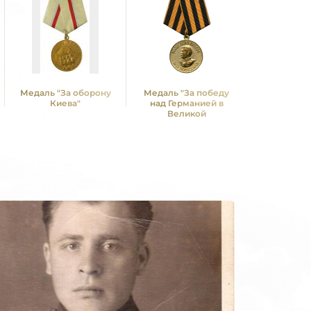
Медаль "За оборону
Медаль "За победу
Медаль 
Киева"
над Германией в
Победы в
Великой
Отечествен
Отечественной войне
1941—19
1941 -1945 гг."