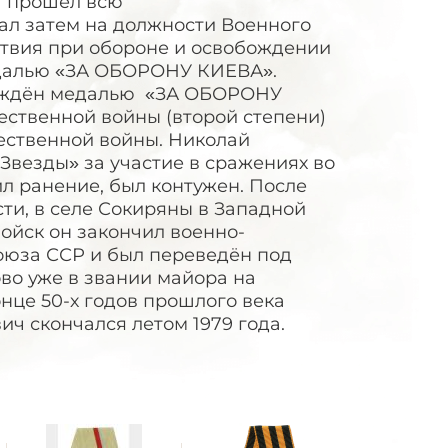
а прошёл всю
ал затем на должности Военного
ствия при обороне и освобождении
медалью «ЗА ОБОРОНУ КИЕВА».
раждён медалью «ЗА ОБОРОНУ
ственной войны (второй степени)
ественной войны. Николай
везды» за участие в сражениях во
л ранение, был контужен. После
ти, в селе Сокиряны в Западной
ойск он закончил военно-
юза ССР и был переведён под
ово уже в звании майора на
онце 50-х годов прошлого века
ч скончался летом 1979 года.