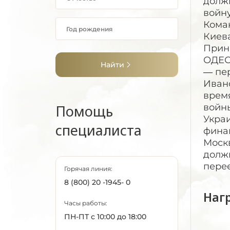
долж
войну
Кома
Киев
Прин
ОДЕС
Найти
— пе
Иван
время
Помощь
войны
Украи
специалиста
фина
Москв
должн
перее
Горячая линия:
8 (800) 20 -1945- 0
Наг
Часы работы:
ПН-ПТ с 10:00 до 18:00