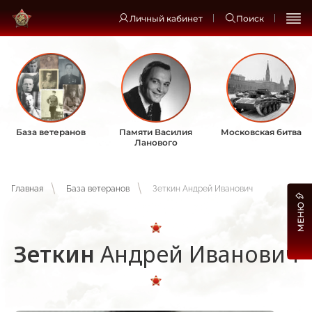
Личный кабинет
Поиск
База ветеранов
Памяти Василия
Московская битва
Ланового
Главная
База ветеранов
Зеткин Андрей Иванович
МЕНЮ
Зеткин
Андрей Иванович