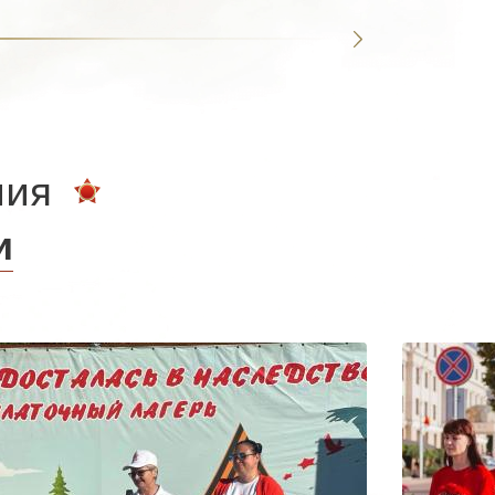
ния
и