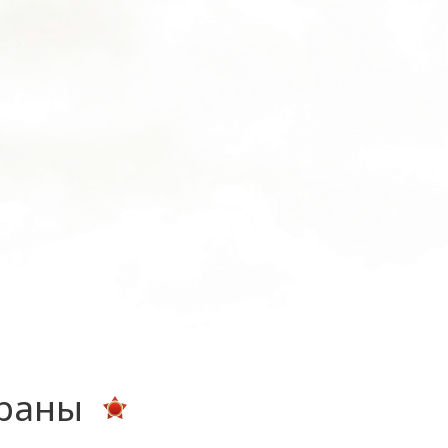
ераны