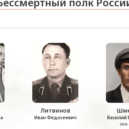
Бессмертный полк Росси
Литвинов
Шме
а
Иван Федосеевич
Василий 
1908 