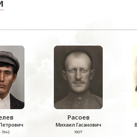
и
лев
Расоев
Петрович
Михаил Гасанович
- 1942
1907