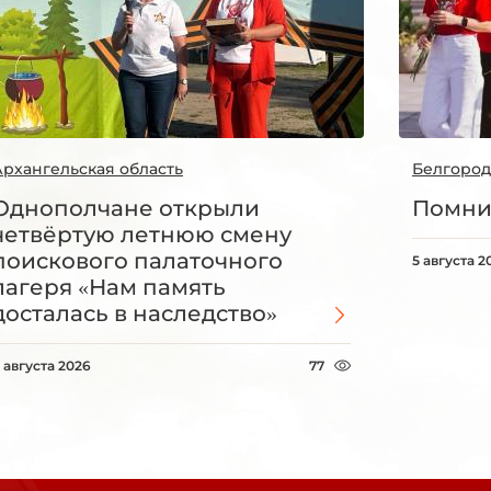
Архангельская область
Белгород
Однополчане открыли
Помни
четвёртую летнюю смену
поискового палаточного
5 августа 2
лагеря «Нам память
досталась в наследство»
 августа 2026
77