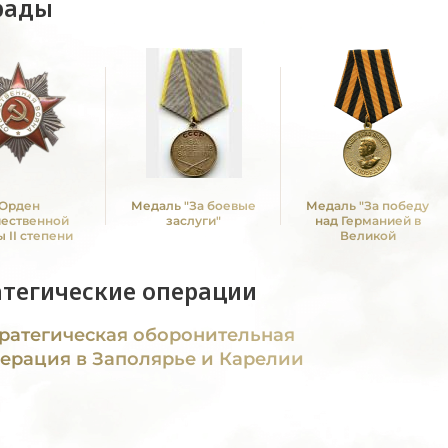
рады
Орден
Медаль "За боевые
Медаль "За победу
чественной
заслуги"
над Германией в
 II степени
Великой
Отечественной войне
1941 -1945 гг."
атегические операции
ратегическая оборонительная
ерация в Заполярье и Карелии