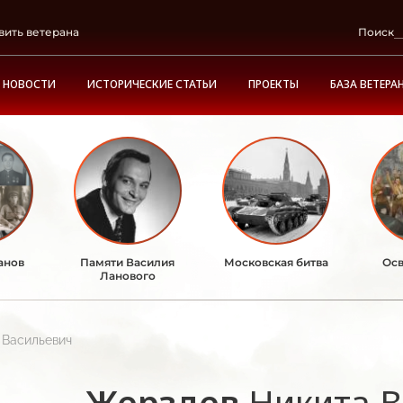
вить ветерана
Поиск
НОВОСТИ
ИСТОРИЧЕСКИЕ СТАТЬИ
ПРОЕКТЫ
БАЗА ВЕТЕРА
анов
Памяти Василия
Московская битва
Осв
Ланового
 Васильевич
Жерздев
Никита В