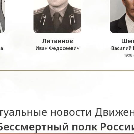
Литвинов
Шме
а
Иван Федосеевич
Василий 
1908 
туальные новости Движе
Бессмертный полк Росси