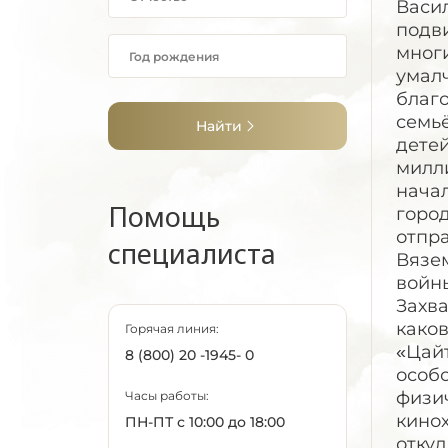
Васи
подви
многи
умалч
благ
семьё
Найти
детей
милли
нача
Помощь
горо
отпра
специалиста
Вязем
войн
Захва
како
Горячая линия:
«Цайт
8 (800) 20 -1945- 0
особо
физич
Часы работы:
кинох
ПН-ПТ с 10:00 до 18:00
откуд