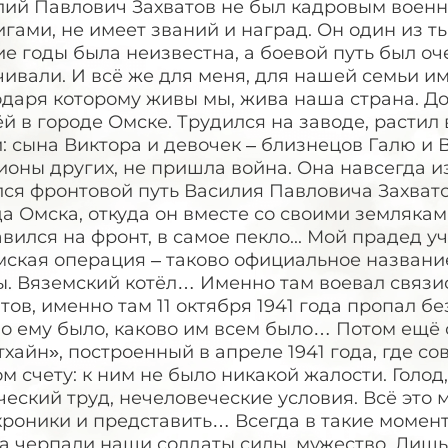
лий Павлович Захватов не был кадровым военн
гами, не имеет званий и наград. Он один из ты
е годы была неизвестна, а боевой путь был оч
ивали. И всё же для меня, для нашей семьи и
одаря которому живы мы, жива наша страна. Д
й в городе Омске. Трудился на заводе, растил
: сына Виктора и девочек – близнецов Галю и Ва
оны других, не пришла война. Она навсегда из
лся фронтовой путь Василия Павловича Захват
да Омска, откуда он вместе со своими земляка
вился на фронт, в самое пекло... Мой прадед у
ская операция – таково официальное название
ы. Вяземский котёл… Именно там воевал связи
тов, именно там 11 октября 1941 года пропал б
во ему было, каково им всем было… Потом ещё
хайн», построенный в апреле 1941 года, где с
м счету: к ним не было никакой жалости. Голод
еский труд, нечеловеческие условия. Всё это 
роники и представить… Всегда в такие момент
а черпали наши солдаты силы, мужество. Лишь 