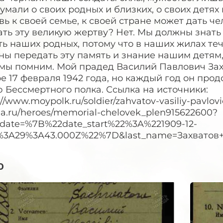
умали о своих родных и близких, о своих детях 
ь к своей семье, к своей стране может дать че
ть эту великую жертву? Нет. Мы должны знать 
ь наших родных, потому что в наших жилах течё
ы передать эту память и знание нашим детям,
 мы помним. Мой прадед Василий Павлович За
е 17 февраля 1942 года, но каждый год он прод
 Бессмертного полка. Ссылка на источники:
://www.moypolk.ru/soldier/zahvatov-vasiliy-pavlov
a.ru/heroes/memorial-chelovek_plen915622600?
_date=%7B%22date_start%22%3A%221909-12-
1%3A29%3A43.000Z%22%7D&last_name=Захватов
о