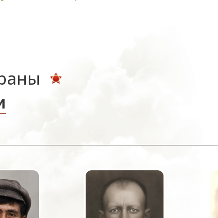
ераны
и