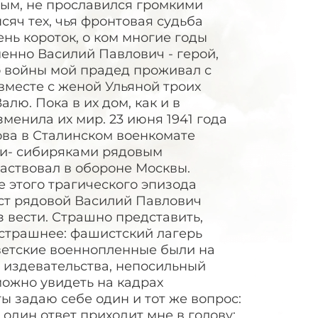
ым, не прославился громкими
сяч тех, чья фронтовая судьба
ень короток, о ком многие годы
менно Василий Павлович - герой,
о войны мой прадед проживал с
 вместе с женой Ульяной троих
лю. Пока в их дом, как и в
менила их мир. 23 июня 1941 года
ова в Сталинском военкомате
ми- сибиряками рядовым
частвовал в обороне Москвы.
 этого трагического эпизода
ст рядовой Василий Павлович
ез вести. Страшно представить,
 страшнее: фашистский лагерь
оветские военнопленные были на
, издевательства, непосильный
можно увидеть на кадрах
ы задаю себе один и тот же вопрос:
один ответ приходит мне в голову: