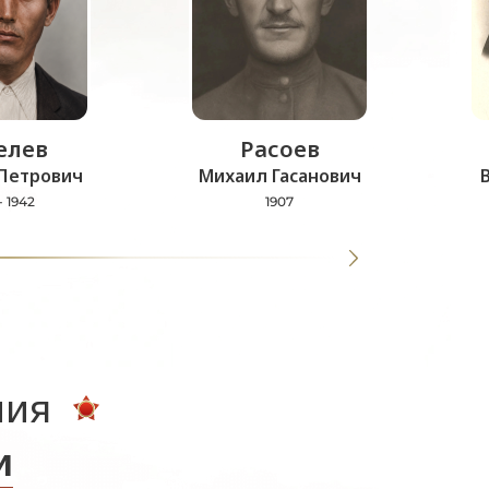
лев
Расоев
Петрович
Михаил Гасанович
- 1942
1907
ния
и