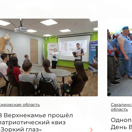
Кировская область
Сахалинс
область
В Верхнекамье прошёл
Одноп
патриотический квиз
День 
«Зоркий глаз»