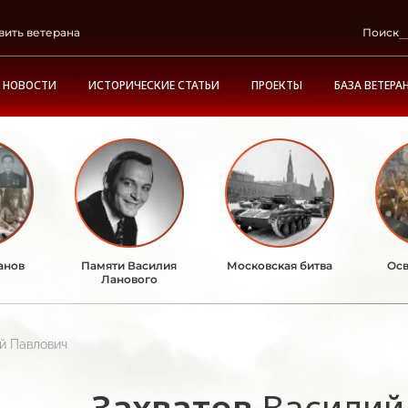
вить ветерана
Поиск
НОВОСТИ
ИСТОРИЧЕСКИЕ СТАТЬИ
ПРОЕКТЫ
БАЗА ВЕТЕРА
анов
Памяти Василия
Московская битва
Осв
Ланового
й Павлович
Захватов
Василий