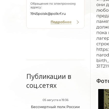
Обращения по электронному
они д
адресу:
любов
1945poisk@polkrf.ru
преда
памят
Подробнее
должн
пока
лагер
строю
https
narod
birth
31T2
Публикации в
Фот
соц.сетях
05 августа в 19:36
Бессмертный полк России