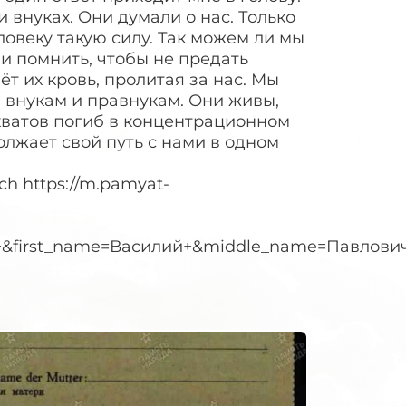
и внуках. Они думали о нас. Только
ловеку такую силу. Так можем ли мы
и помнить, чтобы не предать
т их кровь, пролитая за нас. Мы
 внукам и правнукам. Они живы,
хватов погиб в концентрационном
олжает свой путь с нами в одном
ich https://m.pamyat-
+&first_name=Василий+&middle_name=Павлови