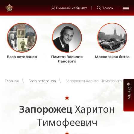
Личный кабинет
Поиск
База ветеранов
Памяти Василия
Московская битва
Ланового
Главная
База ветеранов
Запорожец Харитон Тимофеевич
МЕНЮ
Запорожец
Харитон
Тимофеевич