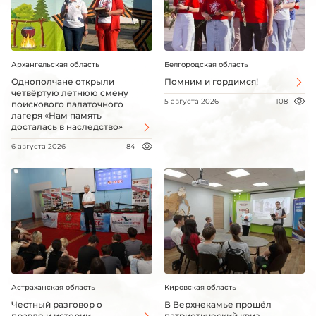
Архангельская область
Белгородская область
Однополчане открыли
Помним и гордимся!
четвёртую летнюю смену
5 августа 2026
108
поискового палаточного
лагеря «Нам память
досталась в наследство»
6 августа 2026
84
Астраханская область
Кировская область
Честный разговор о
В Верхнекамье прошёл
правде и истории
патриотический квиз