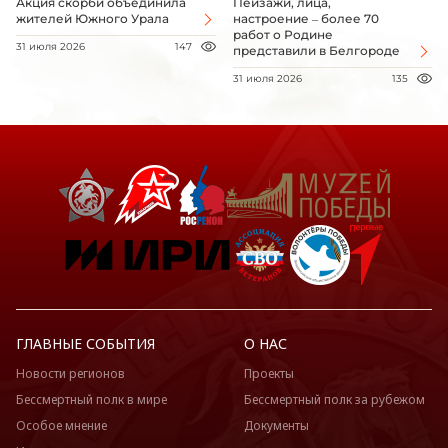
Акция скорби объединила
Пейзажи, лица,
жителей Южного Урала
настроение – более 70
работ о Родине
31 июля 2026
147
представили в Белгороде
31 июля 2026
135
ГЛАВНЫЕ СОБЫТИЯ
О НАС
Новости регионов
Проекты
Бессмертный полк в мире
Бессмертный полк за рубежом
Особое мнение
Документы