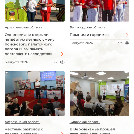
Архангельская область
Белгородская область
Однополчане открыли
Помним и гордимся!
четвёртую летнюю смену
5 августа 2026
97
поискового палаточного
лагеря «Нам память
досталась в наследство»
6 августа 2026
77
Астраханская область
Кировская область
Честный разговор о
В Верхнекамье прошёл
правде и истории
патриотический квиз