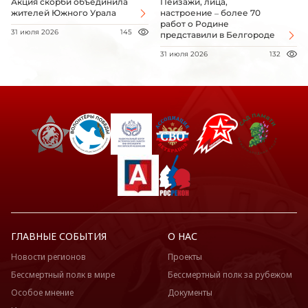
Акция скорби объединила
Пейзажи, лица,
жителей Южного Урала
настроение – более 70
работ о Родине
31 июля 2026
145
представили в Белгороде
31 июля 2026
132
ГЛАВНЫЕ СОБЫТИЯ
О НАС
Новости регионов
Проекты
Бессмертный полк в мире
Бессмертный полк за рубежом
Особое мнение
Документы