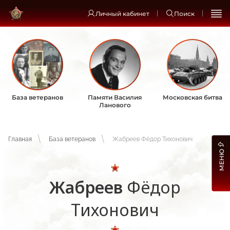
Личный кабинет
Поиск
База ветеранов
Памяти Василия
Московская битва
Ланового
Главная
База ветеранов
Жабреев Фёдор Тихонович
МЕНЮ
Жабреев
Фёдор
Тихонович