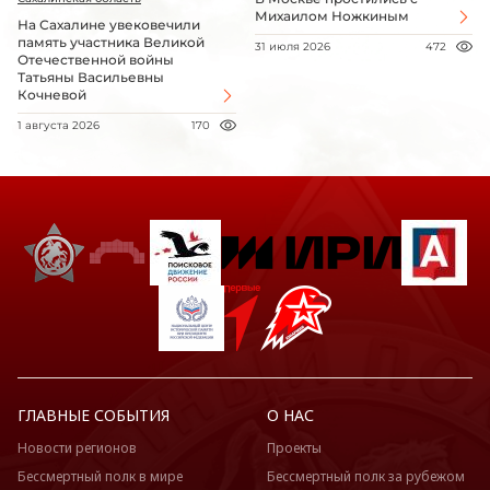
Михаилом Ножкиным
На Сахалине увековечили
память участника Великой
31 июля 2026
472
Отечественной войны
Татьяны Васильевны
Кочневой
1 августа 2026
170
ГЛАВНЫЕ СОБЫТИЯ
О НАС
Новости регионов
Проекты
Бессмертный полк в мире
Бессмертный полк за рубежом