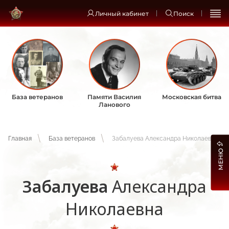
Личный кабинет
Поиск
База ветеранов
Памяти Василия
Московская битва
Ланового
Главная
База ветеранов
Забалуева Александра Николаевна
МЕНЮ
Забалуева
Александра
Николаевна