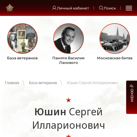
Личный кабинет
Поиск
База ветеранов
Памяти Василия
Московская битва
Ланового
Главная
База ветеранов
Юшин Сергей Илларионович
МЕНЮ
Юшин
Сергей
Илларионович