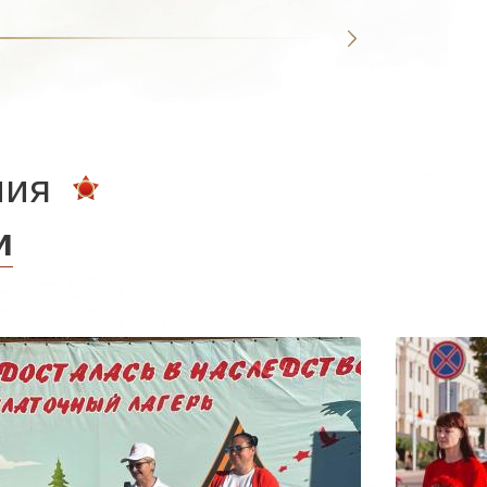
ния
и