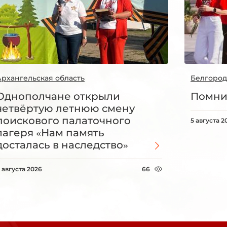
Архангельская область
Белгород
Однополчане открыли
Помни
четвёртую летнюю смену
поискового палаточного
5 августа 2
лагеря «Нам память
досталась в наследство»
 августа 2026
66