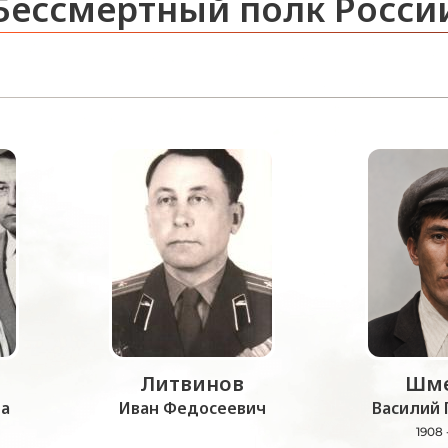
Бессмертный полк Росси
Литвинов
Шме
а
Иван Федосеевич
Василий 
1908 