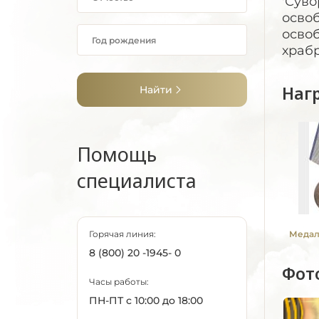
'Суво
осво
осво
храбр
Наг
Найти
Помощь
специалиста
Горячая линия:
Медаль
8 (800) 20 -1945- 0
Фот
Часы работы:
ПН-ПТ с 10:00 до 18:00