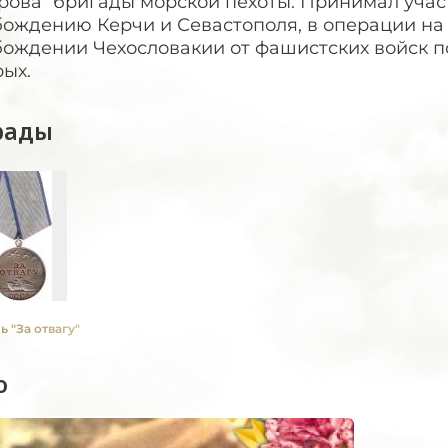
рова” бригады морской пехоты. Принимал учас
бождению Керчи и Севастополя, в операции на
бождении Чехословакии от фашистских войск п
ых.
рады
 "За отвагу"
о