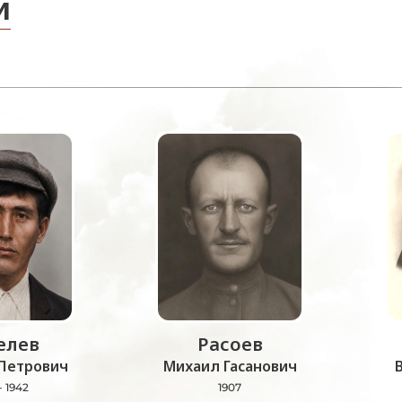
и
лев
Расоев
Петрович
Михаил Гасанович
- 1942
1907