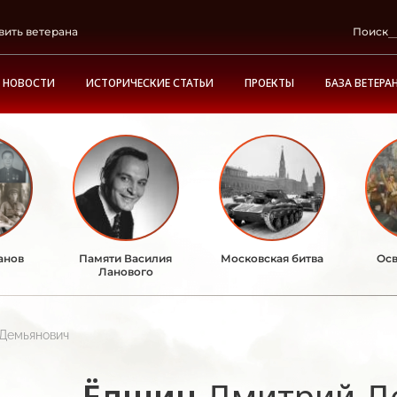
вить ветерана
Поиск
НОВОСТИ
ИСТОРИЧЕСКИЕ СТАТЬИ
ПРОЕКТЫ
БАЗА ВЕТЕРА
анов
Памяти Василия
Московская битва
Осв
Ланового
Демьянович
Ёлшин
Дмитрий Д