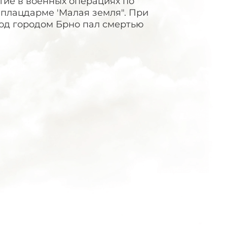
тие в военных операциях по
 плацдарме 'Малая земля". При
од городом Брно пал смертью