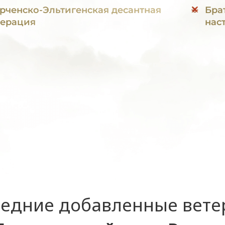
рченско-Эльтигенская десантная
Бра
ерация
нас
едние добавленные вет