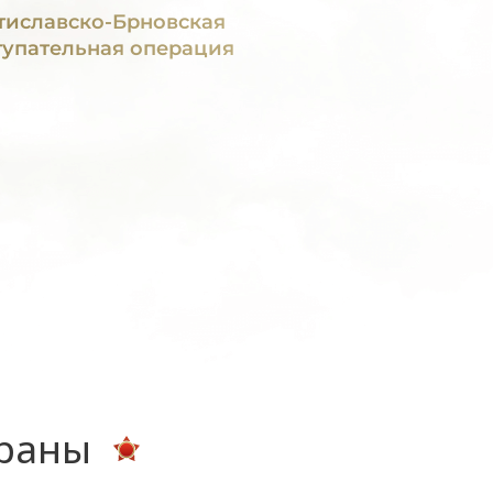
тиславско-Брновская
тупательная операция
ераны