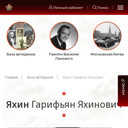
Личный кабинет
Поиск
База ветеранов
Памяти Василия
Московская битва
Ланового
Главная
База ветеранов
Яхин Гарифьян Яхинович
МЕНЮ
Яхин
Гарифьян Яхинович