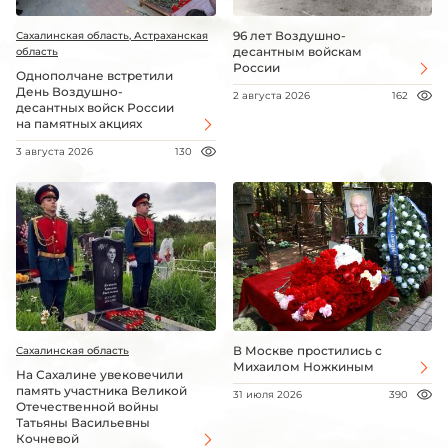
96 лет Воздушно-
Сахалинская область, Астраханская
десантным войскам
область
России
Однополчане встретили
День Воздушно-
2 августа 2026
162
десантных войск России
на памятных акциях
3 августа 2026
130
В Москве простились с
Сахалинская область
Михаилом Ножкиным
На Сахалине увековечили
память участника Великой
31 июля 2026
390
Отечественной войны
Татьяны Васильевны
Кочневой