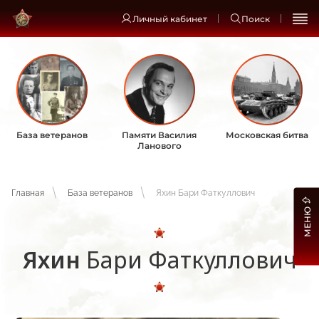
Личный кабинет
Поиск
База ветеранов
Памяти Василия
Московская битва
Ланового
Главная
База ветеранов
Яхин Бари Фаткуллович
МЕНЮ
Яхин
Бари Фаткуллович