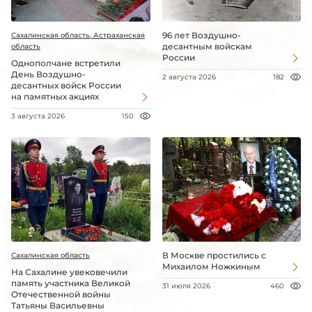
96 лет Воздушно-
Сахалинская область, Астраханская
десантным войскам
область
России
Однополчане встретили
День Воздушно-
2 августа 2026
182
десантных войск России
на памятных акциях
3 августа 2026
150
В Москве простились с
Сахалинская область
Михаилом Ножкиным
На Сахалине увековечили
память участника Великой
31 июля 2026
460
Отечественной войны
Татьяны Васильевны