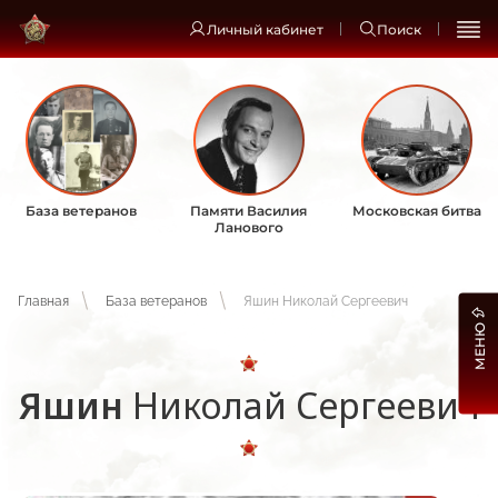
Личный кабинет
Поиск
База ветеранов
Памяти Василия
Московская битва
Ланового
Главная
База ветеранов
Яшин Николай Сергеевич
МЕНЮ
Яшин
Николай Сергеевич