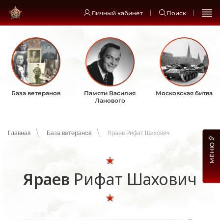
Личный кабинет
Поиск
База ветеранов
Памяти Василия
Московская битва
Ланового
Главная
База ветеранов
Яраев Рифат Шахович
МЕНЮ
Яраев
Рифат Шахович