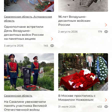
96 лет Воздушно-
Сахалинская область, Астраханская
десантным войскам
область
России
Однополчане встретили
День Воздушно-
2 августа 2026
179
десантных войск России
на памятных акциях
3 августа 2026
145
В Москве простились с
Сахалинская область
Михаилом Ножкиным
На Сахалине увековечили
память участника Великой
31 июля 2026
432
Отечественной войны