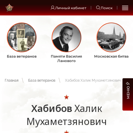
Личный кабинет
Поиск
База ветеранов
Памяти Василия
Московская битва
Ланового
Главная
База ветеранов
Хабибов Халик Мухаметзянович
МЕНЮ
Хабибов
Халик
Мухаметзянович