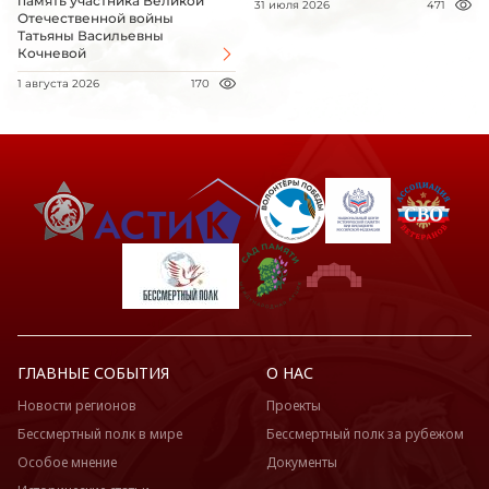
память участника Великой
31 июля 2026
471
Отечественной войны
Татьяны Васильевны
Кочневой
1 августа 2026
170
ГЛАВНЫЕ СОБЫТИЯ
О НАС
Новости регионов
Проекты
Бессмертный полк в мире
Бессмертный полк за рубежом
Особое мнение
Документы