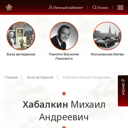
Личный кабинет
Поиск
База ветеранов
Памяти Василия
Московская битва
Ланового
Главная
База ветеранов
Хабалкин Михаил Андреевич
МЕНЮ
Хабалкин
Михаил
Андреевич