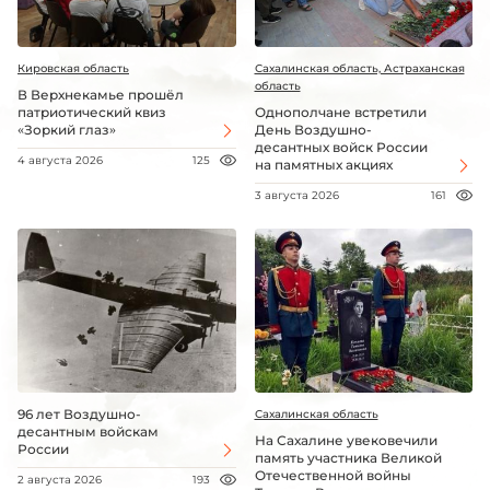
Кировская область
Сахалинская область, Астраханская
область
В Верхнекамье прошёл
патриотический квиз
Однополчане встретили
«Зоркий глаз»
День Воздушно-
десантных войск России
4 августа 2026
125
на памятных акциях
3 августа 2026
161
96 лет Воздушно-
Сахалинская область
десантным войскам
На Сахалине увековечили
России
память участника Великой
Отечественной войны
2 августа 2026
193