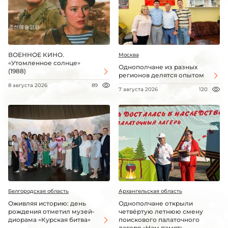
ВОЕННОЕ КИНО.
Москва
«Утомленное солнце»
Однополчане из разных
(1988)
регионов делятся опытом
8 августа 2026
89
7 августа 2026
120
Белгородская область
Архангельская область
Оживляя историю: день
Однополчане открыли
рождения отметил музей-
четвёртую летнюю смену
диорама «Курская битва»
поискового палаточного
лагеря «Нам память