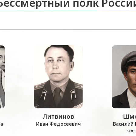
Бессмертный полк Росси
Литвинов
Шме
а
Иван Федосеевич
Василий 
1908 