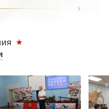
ния
и