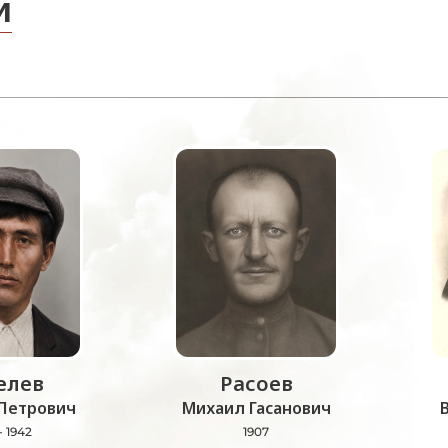
и
лев
Расоев
Петрович
Михаил Гасанович
- 1942
1907