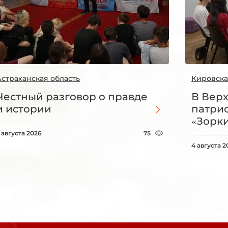
Астраханская область
Кировска
Честный разговор о правде
В Вер
и истории
патри
«Зорки
 августа 2026
75
4 августа 2