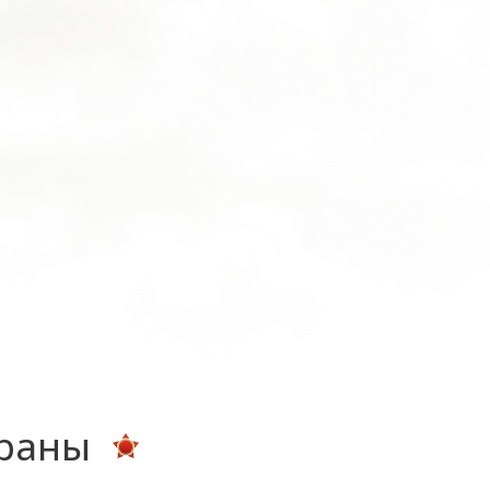
ераны