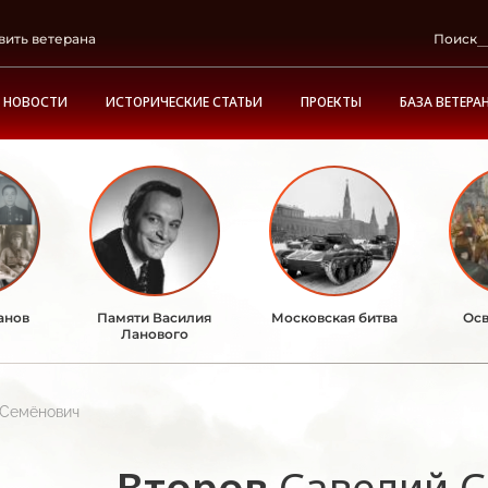
вить ветерана
Поиск
НОВОСТИ
ИСТОРИЧЕСКИЕ СТАТЬИ
ПРОЕКТЫ
БАЗА ВЕТЕРА
анов
Памяти Василия
Московская битва
Осв
Ланового
 Семёнович
Второв
Савелий 