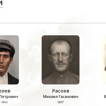
и
лев
Расоев
Петрович
Михаил Гасанович
- 1942
1907