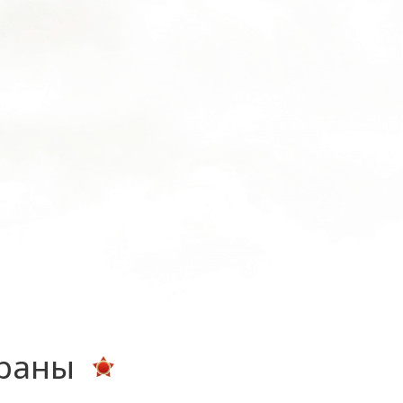
ераны