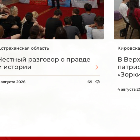
Астраханская область
Кировска
Честный разговор о правде
В Вер
и истории
патри
«Зорки
 августа 2026
69
4 августа 2