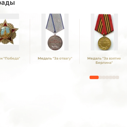
рады
н "Победа"
Медаль "За отвагу"
Медаль "За взятие
Берлина"