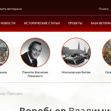
вить ветерана
Поиск
НОВОСТИ
ИСТОРИЧЕСКИЕ СТАТЬИ
ПРОЕКТЫ
БАЗА ВЕТЕРА
анов
Памяти Василия
Московская битва
Осв
Ланового
мир Павлович
Воробьев
Владими