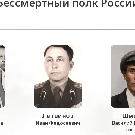
Бессмертный полк Росси
Литвинов
Шме
а
Иван Федосеевич
Василий 
1908 