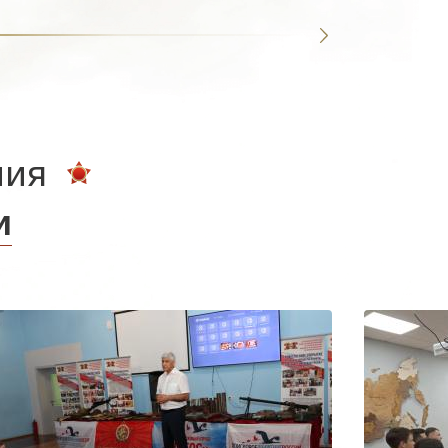
ния
и