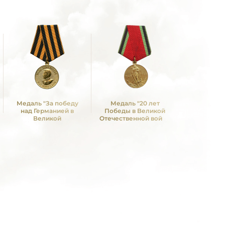
Медаль "За победу
Медаль "20 лет
Медаль 
над Германией в
Победы в Великой
Победы в
Великой
Отечественной войне
Отечествен
Отечественной войне
1941—1945 гг."
1941—19
1941 -1945 гг."