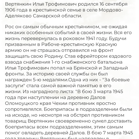
Вертянкин Илья Трофимович родился 16 сентября
1906 года в крестьянской семье в селе Мордово-
Аделяково Самарской области.
Рос он самым обычным крестьянином, не ожидая
никаких особенных событий в своей жизни. Вся его
жизнь перевернулась в роковом 1941 году. Будучи
призванным в Рабоче-крестьянскую Красную
армию он не страшась отправился на фронт
защищать свою Родину. Став ефрейтором ездового
взвода снабжения 1-го снабженского батальона
Илья Трофимович попал на Брянской и Западный
фронты. За историю своей службы он был
награжден 5-ю медалями.Одна из них - "За боевые
заслуги" стала самой важной памятью в его
жизни. Из наградного листа: "В бою 3 марта 1945
года при наступлении на деревню Далов
Оломоуцкого края Чехии противник яростно
сопротивлялся. Боеприпасы в подразделении были
на исходе, но несмотря на обстрел противником
товарищ Вертянкин своевременно сумел доставить
боеприпасы всем подразделениям, этим самым
помог овладеть деревней Далов. В бою 7 марта 1945
года товарищ Вертянкин был направлен в