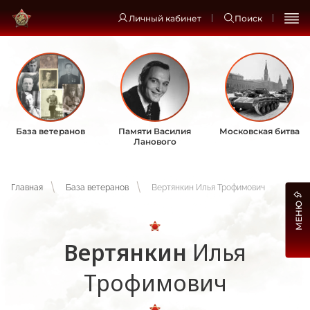
Личный кабинет
Поиск
База ветеранов
Памяти Василия
Московская битва
Ланового
Главная
База ветеранов
Вертянкин Илья Трофимович
МЕНЮ
Вертянкин
Илья
Трофимович