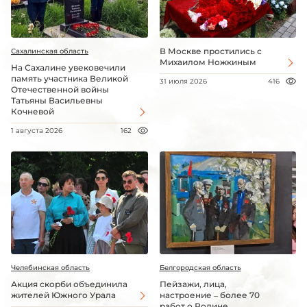
В Москве простились с
Сахалинская область
Михаилом Ножкиным
На Сахалине увековечили
память участника Великой
31 июля 2026
416
Отечественной войны
Татьяны Васильевны
Кочневой
1 августа 2026
162
Челябинская область
Белгородская область
Акция скорби объединила
Пейзажи, лица,
жителей Южного Урала
настроение – более 70
работ о Родине