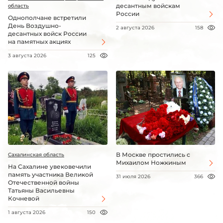
десантным войскам
область
России
Однополчане встретили
День Воздушно-
2 августа 2026
158
десантных войск России
на памятных акциях
3 августа 2026
125
В Москве простились с
Сахалинская область
Михаилом Ножкиным
На Сахалине увековечили
память участника Великой
31 июля 2026
366
Отечественной войны
Татьяны Васильевны
Кочневой
1 августа 2026
150