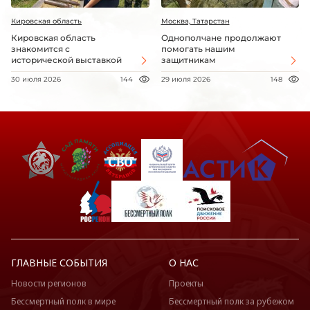
Кировская область
Москва, Татарстан
Кировская область
Однополчане продолжают
знакомится с
помогать нашим
исторической выставкой
защитникам
30 июля 2026
144
29 июля 2026
148
ГЛАВНЫЕ СОБЫТИЯ
О НАС
Новости регионов
Проекты
Бессмертный полк в мире
Бессмертный полк за рубежом