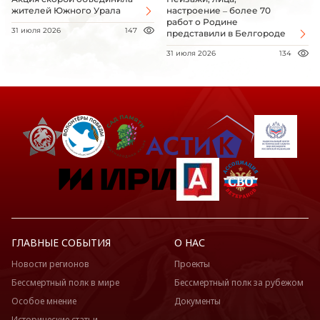
жителей Южного Урала
настроение – более 70
работ о Родине
31 июля 2026
147
представили в Белгороде
31 июля 2026
134
ГЛАВНЫЕ СОБЫТИЯ
О НАС
Новости регионов
Проекты
Бессмертный полк в мире
Бессмертный полк за рубежом
Особое мнение
Документы
Исторические статьи