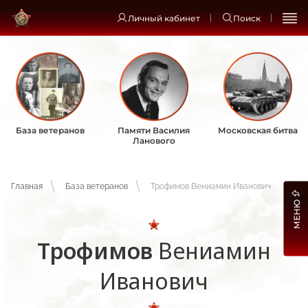
Личный кабинет
Поиск
База ветеранов
Памяти Василия
Московская битва
Ланового
Главная
База ветеранов
Трофимов Вениамин Иванович
МЕНЮ
Трофимов
Вениамин
Иванович