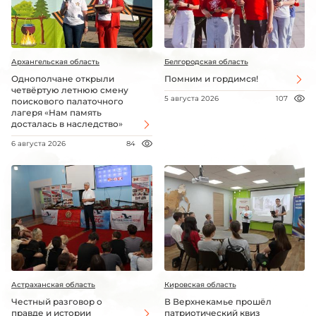
Архангельская область
Белгородская область
Однополчане открыли
Помним и гордимся!
четвёртую летнюю смену
5 августа 2026
107
поискового палаточного
лагеря «Нам память
досталась в наследство»
6 августа 2026
84
Астраханская область
Кировская область
Честный разговор о
В Верхнекамье прошёл
правде и истории
патриотический квиз