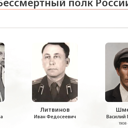
Бессмертный полк Росси
Литвинов
Шме
а
Иван Федосеевич
Василий 
1908 