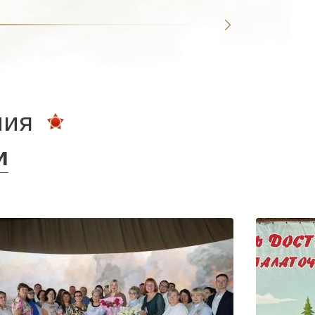
ния
и