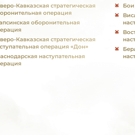
веро-Кавказская стратегическая
Бои
оронительная операция
Вис
апсинская оборонительная
нас
ерация
Вос
веро-Кавказская стратегическая
нас
ступательная операция «Дон»
Бер
аснодарская наступательная
нас
ерация