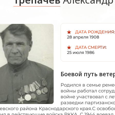
ДАТА РОЖДЕНИЯ
28 апреля 1908
ДАТА СМЕРТИ:
25 июля 1986
Боевой путь вете
Родился в семье рем
войны работал сотру
войне участвовал с ле
разведки партизанско
евского района Краснодарского края.С освоб
ил в действующие войска РККА. С 1944 воевал в