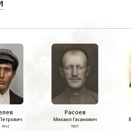
и
лев
Расоев
Петрович
Михаил Гасанович
- 1942
1907