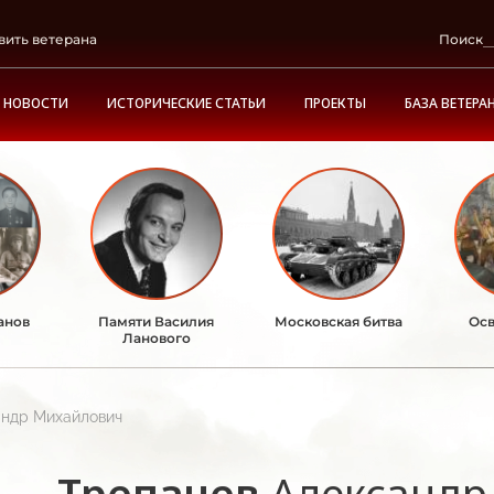
вить ветерана
Поиск
НОВОСТИ
ИСТОРИЧЕСКИЕ СТАТЬИ
ПРОЕКТЫ
БАЗА ВЕТЕРА
анов
Памяти Василия
Московская битва
Осв
Ланового
андр Михайлович
Трепачев
Александр