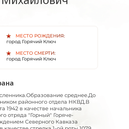
:
МЕСТО РОЖДЕНИЯ:
город Горячий Ключ
МЕСТО СМЕРТИ:
город Горячий Ключ
рана
есленника.Образование среднее.До
дником районного отдела НКВД.В
та 1942 в качестве начальника
го отряда "Горный" Горяче-
ождением Северного Кавказа
 качестве стрелка 1-ой роты 1079