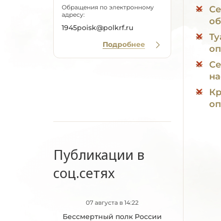
Обращения по электронному
Се
адресу:
об
1945poisk@polkrf.ru
Ту
Подробнее
оп
Се
на
Кр
оп
Публикации в
соц.сетях
07 августа в 14:22
Бессмертный полк России