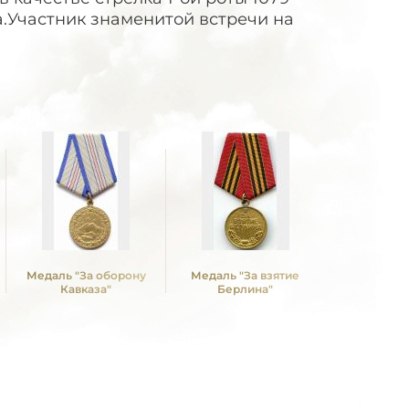
а.Участник знаменитой встречи на
Медаль "За оборону
Медаль "За взятие
Медаль "З
Кавказа"
Берлина"
над Герм
Вели
Отечествен
1941 -19