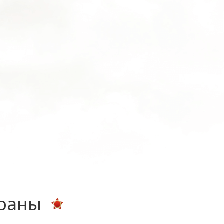
ераны