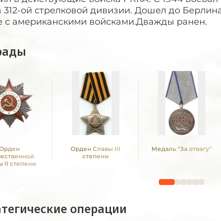
 312-ой стрелковой дивизии. Дошел до Берлин
е с американскими войсками.Дважды ранен.
рады
Орден
Орден Славы III
Медаль "За отвагу"
чественной
степени
 II степени
атегические операции