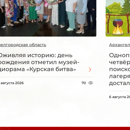
Белгородская область
Архангел
Оживляя историю: день
Одноп
рождения отметил музей-
четвё
диорама «Курская битва»
поиск
лагеря
достал
 августа 2026
70
6 августа 2