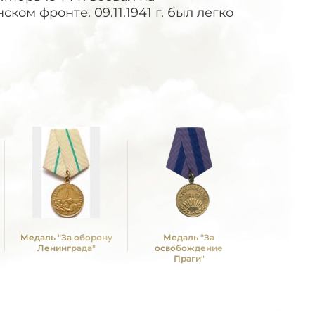
ском фронте. 09.11.1941 г. был легко
Медаль "За оборону
Медаль "За
Медаль "З
Ленинграда"
освобождение
Берл
Праги"