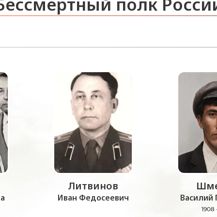
Бессмертный полк Росси
Литвинов
Шме
а
Иван Федосеевич
Василий 
1908 