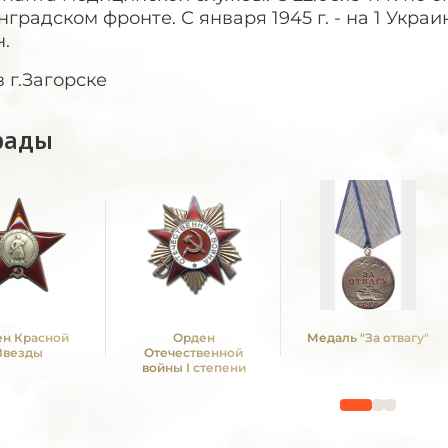
градском фронте. С января 1945 г. - на 1 Украин
.
 г.Загорске
рады
н Красной
Орден
Медаль "За отвагу"
Звезды
Отечественной
войны I степени