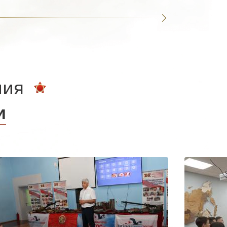
ния
и