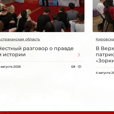
Астраханская область
Кировска
Честный разговор о правде
В Вер
и истории
патри
«Зорки
 августа 2026
68
4 августа 2