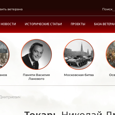
вить ветерана
Поиск
НОВОСТИ
ИСТОРИЧЕСКИЕ СТАТЬИ
ПРОЕКТЫ
БАЗА ВЕТЕРА
анов
Памяти Василия
Московская битва
Осв
Ланового
 Дмитриевич
Токарь
Николай Д