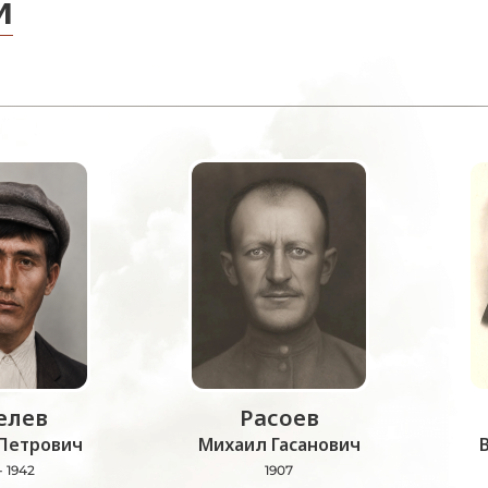
и
лев
Расоев
Петрович
Михаил Гасанович
- 1942
1907