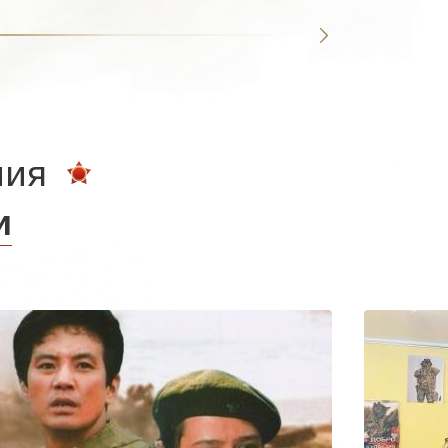
ния
и