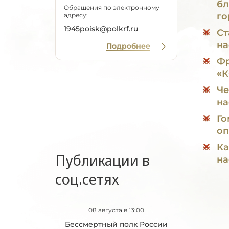
бл
Обращения по электронному
го
адресу:
1945poisk@polkrf.ru
Ст
на
Подробнее
Фр
«
Че
на
Го
оп
Ка
Публикации в
на
соц.сетях
08 августа в 13:00
Бессмертный полк России