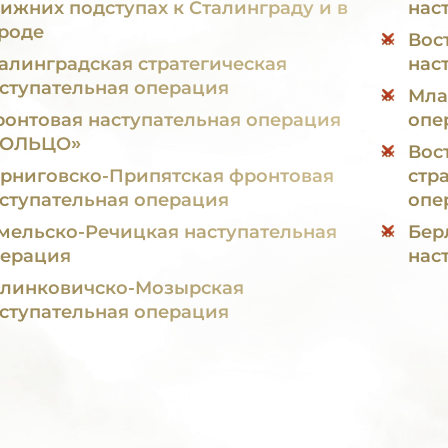
ижних подступах к Сталинграду и в
нас
роде
Вос
алинградская стратегическая
нас
ступательная операция
Мла
онтовая наступательная операция
опе
КОЛЬЦО»
Вос
рниговско-Припятская фронтовая
стр
ступательная операция
опе
мельско-Речицкая наступательная
Бер
ерация
нас
линковичско-Мозырская
ступательная операция