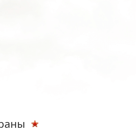
ераны