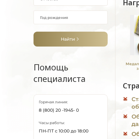
Наг
Найти
Помощь
Медал
з
специалиста
Стр
Ст
Горячая линия:
об
8 (800) 20 -1945- 0
Об
Часы работы:
да
ПН-ПТ с 10:00 до 18:00
Об