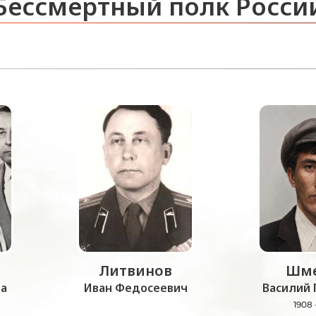
Бессмертный полк Росси
Литвинов
Шме
а
Иван Федосеевич
Василий 
1908 