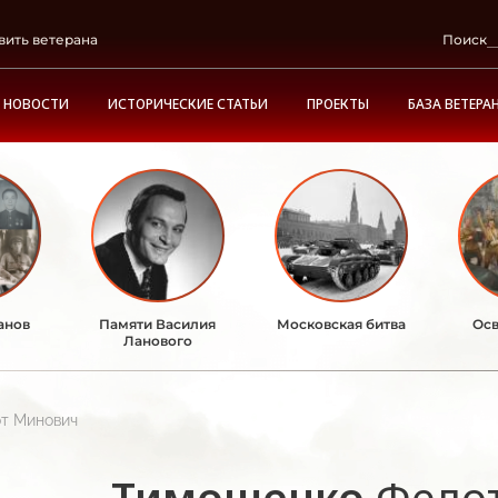
вить ветерана
Поиск
НОВОСТИ
ИСТОРИЧЕСКИЕ СТАТЬИ
ПРОЕКТЫ
БАЗА ВЕТЕРА
анов
Памяти Василия
Московская битва
Осв
Ланового
т Минович
Тимошенко
Федо