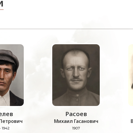
и
лев
Расоев
Петрович
Михаил Гасанович
- 1942
1907