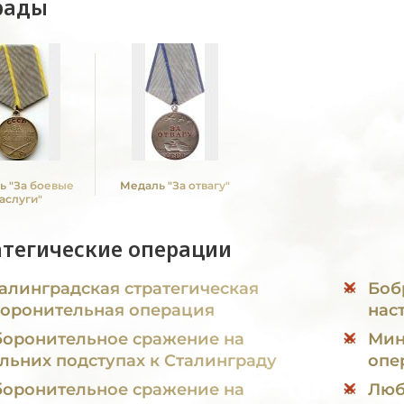
рады
ь "За боевые
Медаль "За отвагу"
аслуги"
атегические операции
алинградская стратегическая
Боб
оронительная операция
нас
оронительное сражение на
Минска
льних подступах к Сталинграду
опе
оронительное сражение на
Люб