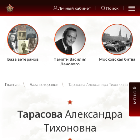
Личный кабинет
Поиск
База ветеранов
Памяти Василия
Московская битва
Ланового
Главная
База ветеранов
Тарасова Александра Тихоновна
МЕНЮ
Тарасова
Александра
Тихоновна