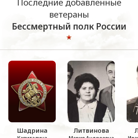
Последние добавленные
ветераны
Бессмертный полк России
Шадрина
Литвинова
Капиталина
Мария Андреевна
Ива