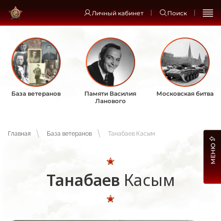
Личный кабинет
Поиск
База ветеранов
Памяти Василия
Московская битва
Ланового
Главная
База ветеранов
Танабаев Касым
МЕНЮ
Танабаев
Касым