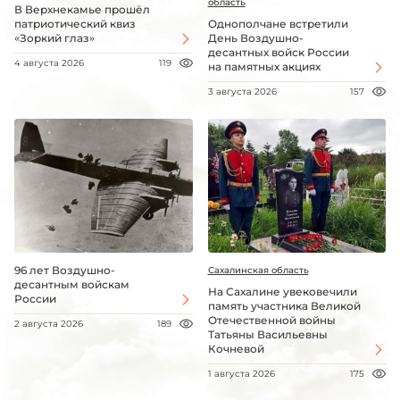
область
В Верхнекамье прошёл
патриотический квиз
Однополчане встретили
«Зоркий глаз»
День Воздушно-
десантных войск России
4 августа 2026
119
на памятных акциях
3 августа 2026
157
96 лет Воздушно-
Сахалинская область
десантным войскам
На Сахалине увековечили
России
память участника Великой
Отечественной войны
2 августа 2026
189
Татьяны Васильевны
Кочневой
1 августа 2026
175