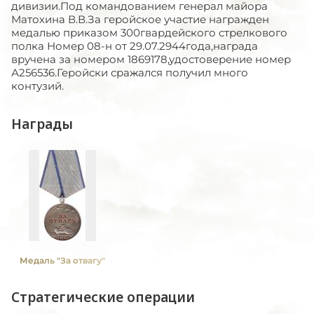
дивизии.Под командованием генерал майора
Матохина В.В.За геройское участие награжден
медалью приказом 300гвардейского стрелкового
полка Номер 08-н от 29.07.2944года,награда
вручена за номером 1869178,удостоверение номер
А256536.Геройски сражался получил много
контузий.
Награды
Медаль "За отвагу"
Стратегические операции