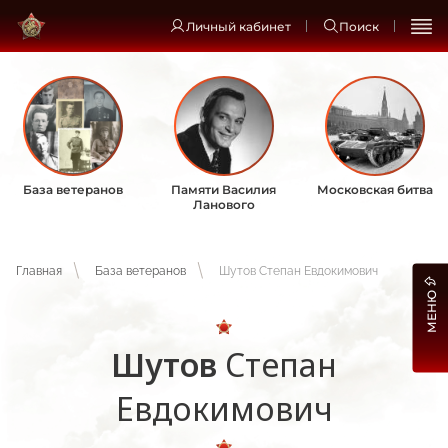
Личный кабинет
Поиск
База ветеранов
Памяти Василия
Московская битва
Ланового
Главная
База ветеранов
Шутов Степан Евдокимович
МЕНЮ
Шутов
Степан
Евдокимович