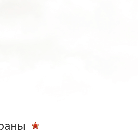
ераны