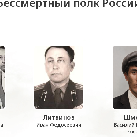
Бессмертный полк Росси
Литвинов
Шме
а
Иван Федосеевич
Василий 
1908 