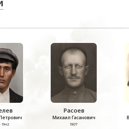
и
лев
Расоев
Петрович
Михаил Гасанович
- 1942
1907