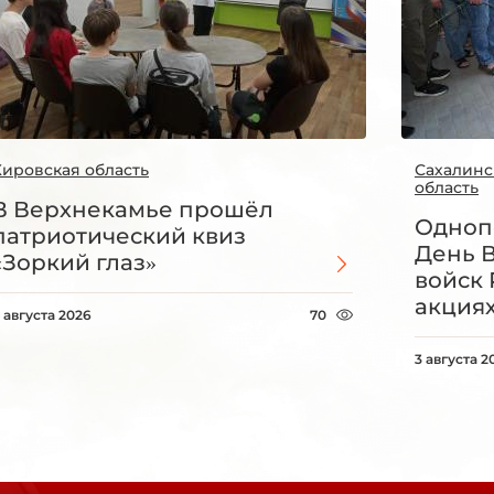
Кировская область
Сахалинс
область
В Верхнекамье прошёл
Одноп
патриотический квиз
День 
«Зоркий глаз»
войск 
акция
 августа 2026
70
3 августа 2