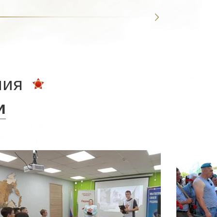
ния
и