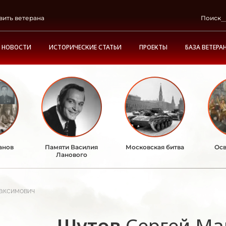
вить ветерана
Поиск
НОВОСТИ
ИСТОРИЧЕСКИЕ СТАТЬИ
ПРОЕКТЫ
БАЗА ВЕТЕРА
анов
Памяти Василия
Московская битва
Осв
Ланового
аксимович
Шутов
Сергей Ма