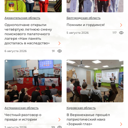
Архангельская область
Белгородская область
Однополчане открыли
Помним и гордимся!
четвёртую летнюю смену
5 августа 2026
117
поискового палаточного
лагеря «Нам память
досталась в наследство»
6 августа 2026
91
Астраханская область
Кировская область
Честный разговор о
В Верхнекамье прошёл
правде и истории
патриотический квиз
«Зоркий глаз»
5 августа 2026
99