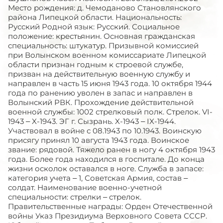
Место рождения: д. Чемоданово Становлянского
района Липецкой области. Национальность:
Русский Родной язык: Русский. Социальное
положение: крестьянин. Основная гражданская
специальность: штукатур. Призывной комиссией
при Волынском военном комиссариате Липецкой
области признан годным к строевой службе,
призван на действительную военную службу и
направлен в часть 15 июня 1943 года. 10 октября 1944
года по ранению уволен в запас и направлен в
Волынский РВК. Прохождение действительной
военной службы: 1002 стрелковый полк. Стрелок. VI-
1943 – X-1943. ЭГ г. Сызрань. X-1943 – IX-1944.
Участвовал в войне с 08.1943 по 10.1943. Воинскую
присягу принял 10 августа 1943 года. Воинское
звание: рядовой. Тяжело ранен в ногу 4 октября 1943
года. Более года находился в госпитале. До конца
жизни осколок оставался в ноге. Служба в запасе:
категория учета – 1, Советская Армия, состав –
солдат. Наименование военно-учетной
специальности: стрелки – стрелок.
Правительственные награды: Орден Отечественной
войны Указ Президиума Верховного Совета СССР.