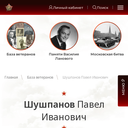
Личный кабинет
Поиск
База ветеранов
Памяти Василия
Московская битва
Ланового
Главная
База ветеранов
Шушпанов Павел Иванович
МЕНЮ
Шушпанов
Павел
Иванович