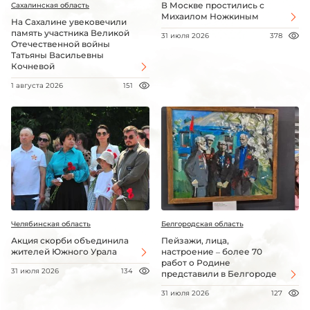
В Москве простились с
Сахалинская область
Михаилом Ножкиным
На Сахалине увековечили
память участника Великой
31 июля 2026
378
Отечественной войны
Татьяны Васильевны
Кочневой
1 августа 2026
151
Челябинская область
Белгородская область
Акция скорби объединила
Пейзажи, лица,
жителей Южного Урала
настроение – более 70
работ о Родине
31 июля 2026
134
представили в Белгороде
31 июля 2026
127