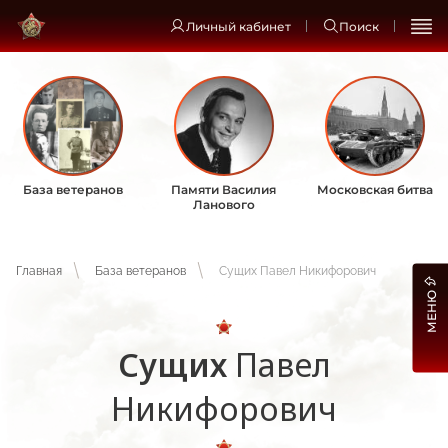
Личный кабинет
Поиск
База ветеранов
Памяти Василия
Московская битва
Ланового
Главная
База ветеранов
Сущих Павел Никифорович
МЕНЮ
Сущих
Павел
Никифорович