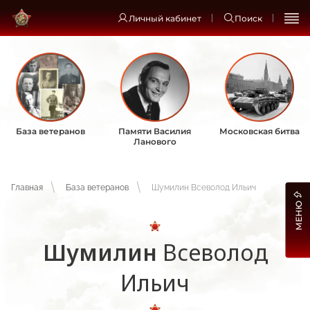
Личный кабинет
Поиск
База ветеранов
Памяти Василия
Московская битва
Ланового
Главная
База ветеранов
Шумилин Всеволод Ильич
МЕНЮ
Шумилин
Всеволод
Ильич