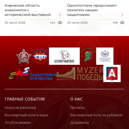
Кировская область
Однополчане продолжают
знакомится с
помогать нашим
исторической выставкой
защитникам
30 июля 2026
144
29 июля 2026
148
ГЛАВНЫЕ СОБЫТИЯ
О НАС
Новости регионов
Проекты
Бессмертный полк в мире
Бессмертный полк за рубежом
Особое мнение
Документы