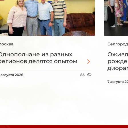
Москва
Белгород
Однополчане из разных
Оживл
регионов делятся опытом
рожде
диорам
 августа 2026
85
7 августа 2