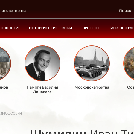
вить ветерана
Поиск
НОВОСТИ
ИСТОРИЧЕСКИЕ СТАТЬИ
ПРОЕКТЫ
БАЗА ВЕТЕРА
анов
Памяти Василия
Московская битва
Осв
Ланового
имофеевич
Шумилин
Иван Т