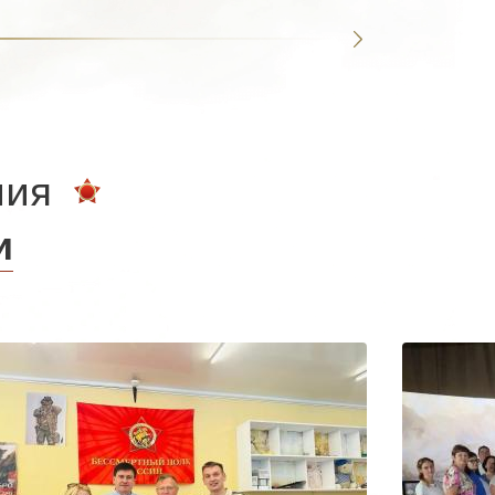
ния
и