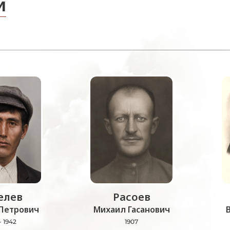
и
лев
Расоев
Петрович
Михаил Гасанович
- 1942
1907