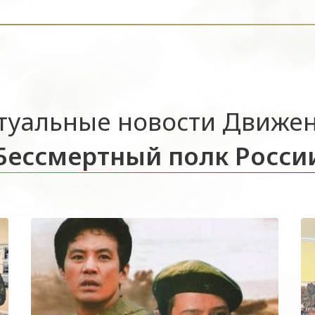
туальные новости Движе
Бессмертный полк Росси