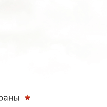
ераны