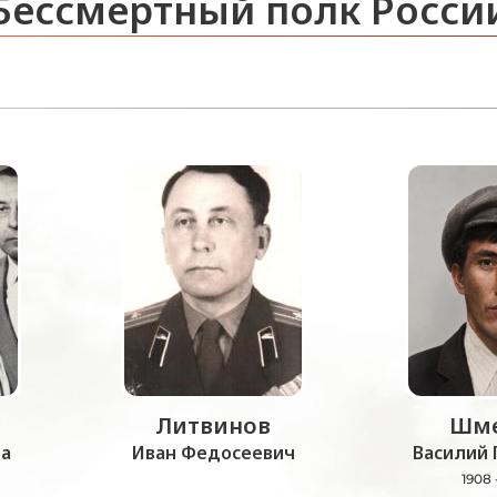
Бессмертный полк Росси
Литвинов
Шме
а
Иван Федосеевич
Василий 
1908 