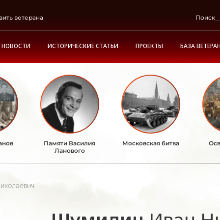
вить ветерана
Поиск
НОВОСТИ
ИСТОРИЧЕСКИЕ СТАТЬИ
ПРОЕКТЫ
БАЗА ВЕТЕРА
анов
Памяти Василия
Московская битва
Осв
Ланового
иколаевич
Шумилин
Иван Н