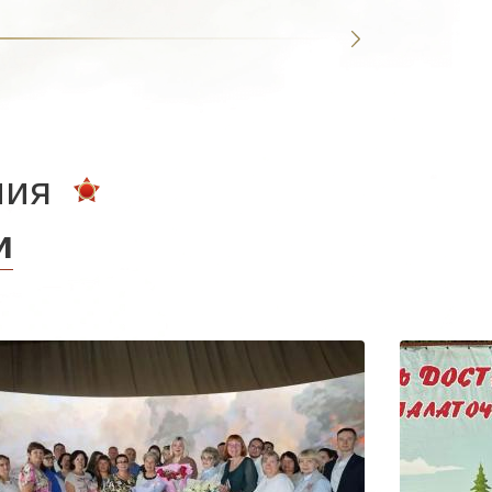
ния
и