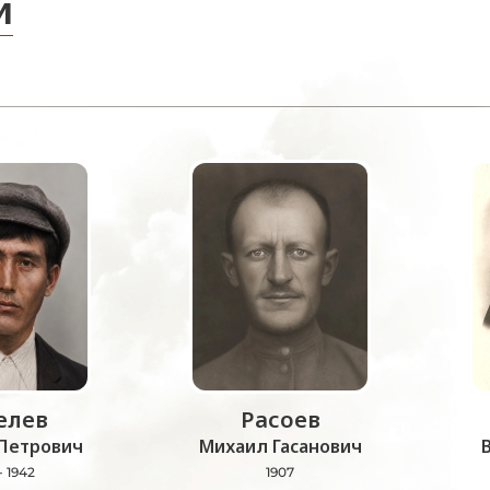
и
лев
Расоев
Петрович
Михаил Гасанович
- 1942
1907