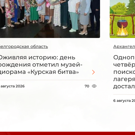
Белгородская область
Архангел
Оживляя историю: день
Одноп
рождения отметил музей-
четвё
диорама «Курская битва»
поиск
лагеря
достал
 августа 2026
70
6 августа 2