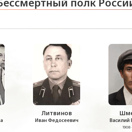
Бессмертный полк Росси
Литвинов
Шме
а
Иван Федосеевич
Василий 
1908 