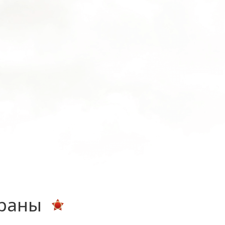
ераны