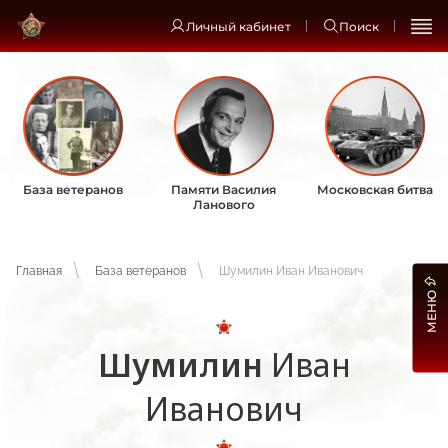
Личный кабинет
Поиск
База ветеранов
Памяти Василия
Московская битва
Ланового
Главная
База ветеранов
Шумилин Иван Иванович
МЕНЮ
Шумилин
Иван
Иванович