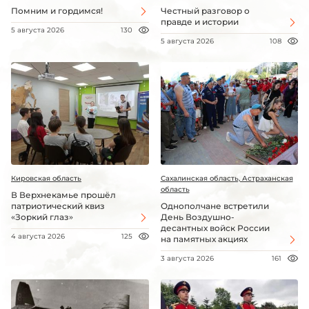
Помним и гордимся!
Честный разговор о
правде и истории
5 августа 2026
130
5 августа 2026
108
Кировская область
Сахалинская область, Астраханская
область
В Верхнекамье прошёл
патриотический квиз
Однополчане встретили
«Зоркий глаз»
День Воздушно-
десантных войск России
4 августа 2026
125
на памятных акциях
3 августа 2026
161