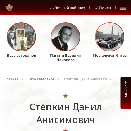
Личный кабинет
Поиск
База ветеранов
Памяти Василия
Московская битва
Ланового
Главная
База ветеранов
Стёпкин Данил Анисимович
МЕНЮ
Стёпкин
Данил
Анисимович